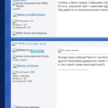
Сейчас у меня семья с именами Lillia
Кстати, хороший сайт с именами
ht
ньюби
Там даже есть произношения и раз
Возраст: 33
Сообщений: 53
10.02.2009, 19:10
Келли
Иногда беру набоум.Просто так.Ино
I hate myself
другое.Например:думаю все знают л
и так у меня семья многодетная)))
__________________
Адрес: Москва
Возраст: 30
Сообщений: 994