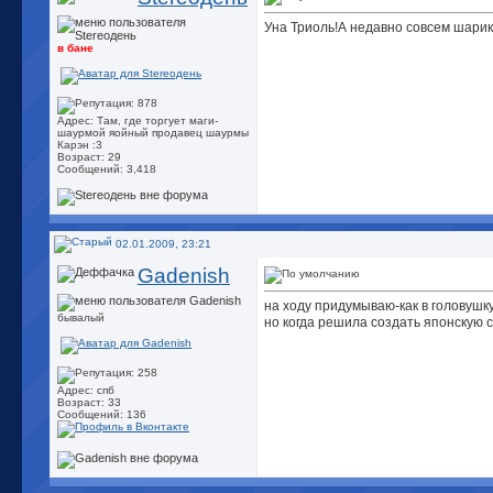
Уна Триоль!А недавно совсем шари
в бане
Адрес: Там, где торгует маги-
шаурмой яойный продавец шаурмы
Карэн :3
Возраст: 29
Сообщений: 3,418
02.01.2009, 23:21
Gadenish
на ходу придумываю-как в головушк
бывалый
но когда решила создать японскую 
Адрес: спб
Возраст: 33
Сообщений: 136