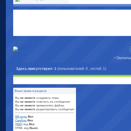
«
Предыдущ
Здесь присутствуют: 1
(пользователей: 0 , гостей: 1)
Ваши права в разделе
Вы
не можете
создавать темы
Вы
не можете
отвечать на сообщения
Вы
не можете
прикреплять файлы
Вы
не можете
редактировать сообщения
BB коды
Вкл.
Смайлы
Вкл.
[IMG]
код
Вкл.
HTML код
Выкл.