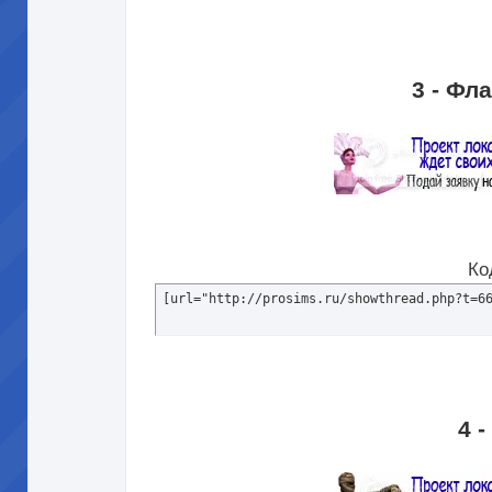
3 - Фл
Ко
[url="http://prosims.ru/showthread.php?t=6
4 