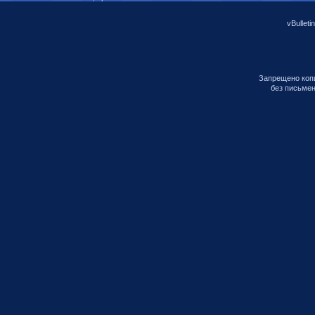
vBulleti
Запрещено коп
без письмен