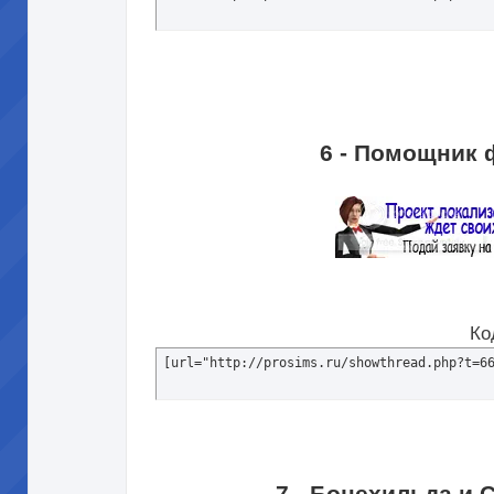
6 - Помощник 
Ко
[url="http://prosims.ru/showthread.php?t=6
7 - Бонехильда и 