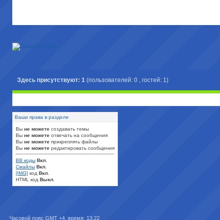
Здесь присутствуют: 1
(пользователей: 0 , гостей: 1)
Ваши права в разделе
Вы
не можете
создавать темы
Вы
не можете
отвечать на сообщения
Вы
не можете
прикреплять файлы
Вы
не можете
редактировать сообщения
BB коды
Вкл.
Смайлы
Вкл.
[IMG]
код
Вкл.
HTML код
Выкл.
Часовой пояс GMT +4, время:
13:22