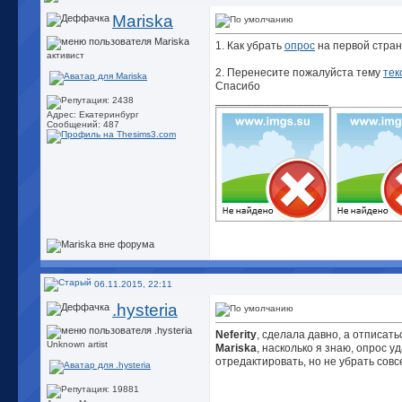
Mariska
1. Как убрать
опрос
на первой стран
активист
2. Перенесите пожалуйста тему
тек
Спасибо
__________________
Адрес: Екатеринбург
Сообщений: 487
06.11.2015, 22:11
.hysteria
Neferity
, сделала давно, а отписат
Unknown artist
Mariska
, насколько я знаю, опрос у
отредактировать, но не убрать сов