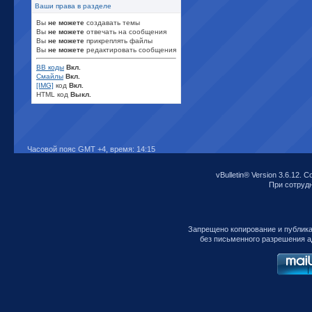
Ваши права в разделе
Вы
не можете
создавать темы
Вы
не можете
отвечать на сообщения
Вы
не можете
прикреплять файлы
Вы
не можете
редактировать сообщения
BB коды
Вкл.
Смайлы
Вкл.
[IMG]
код
Вкл.
HTML код
Выкл.
Часовой пояс GMT +4, время:
14:15
vBulletin® Version 3.6.12. C
При сотрудни
Запрещено копирование и публик
без письменного разрешения а