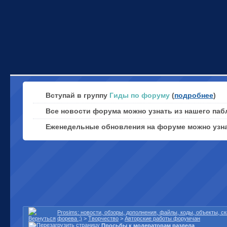
Вступай в группу
Гиды по форуму
(
подробнее
)
Все новости форума можно узнать из нашего паб
Еженедельные обновления на форуме можно узн
Prosims: новости, обзоры, дополнения, файлы, коды, объекты, 
форева ;)
>
Творчество
>
Авторские работы форумчан
Просьбы к модераторам раздела