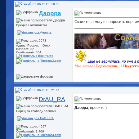
03.06.2015, 19:50
Даорра
Скажите, а могу я попросить переи
Вредная оптимистка
__________________
Адрес: Россия, г. Омск
Возраст: 32
Сообщений: 404
Ещё не вернулась, но уже в п
Мое логово
l
Вдохновение...
l
Искусств
03.06.2015, 21:44
DrAU_RA
Даорра
, просите )
Борец за свободу запятых
Сообщений: 1,409