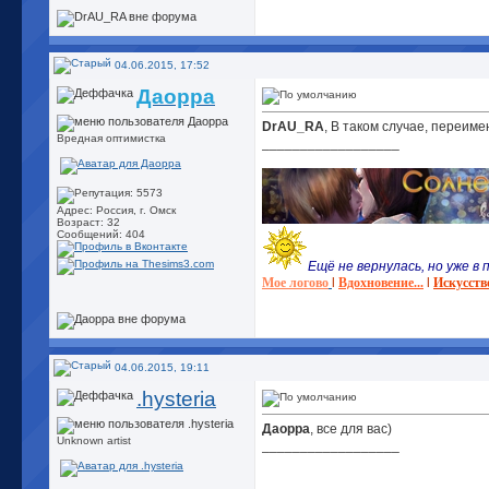
04.06.2015, 17:52
Даорра
DrAU_RA
, В таком случае, переим
Вредная оптимистка
__________________
Адрес: Россия, г. Омск
Возраст: 32
Сообщений: 404
Ещё не вернулась, но уже в п
Мое логово
l
Вдохновение...
l
Искусств
04.06.2015, 19:11
.hysteria
Даорра
, все для вас)
Unknown artist
__________________