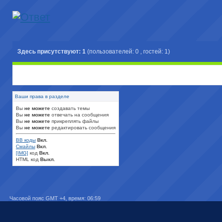
Здесь присутствуют: 1
(пользователей: 0 , гостей: 1)
Ваши права в разделе
Вы
не можете
создавать темы
Вы
не можете
отвечать на сообщения
Вы
не можете
прикреплять файлы
Вы
не можете
редактировать сообщения
BB коды
Вкл.
Смайлы
Вкл.
[IMG]
код
Вкл.
HTML код
Выкл.
Часовой пояс GMT +4, время:
06:59