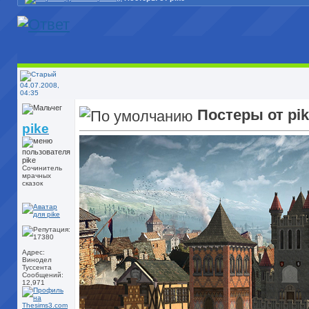
04.07.2008,
04:35
Постеры от pi
pike
Сочинитель
мрачных
сказок
Адрес:
Винодел
Туссента
Сообщений:
12,971