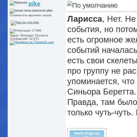
pike
Сочинитель мрачных сказок
Ларисса
, Нет. Н
события, но пото
Адрес: Винодел Туссента
есть огромное же
Сообщений: 12,971
событий началась
есть свои скелет
про группу не ра
упоминается, что
Синьора Беретта. 
Правда, там было
только чуть-чуть.