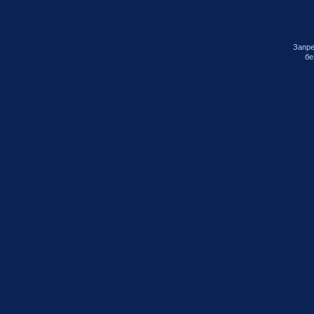
Запре
бе