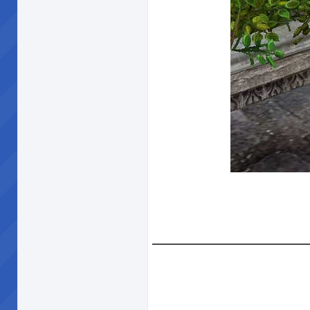
______________