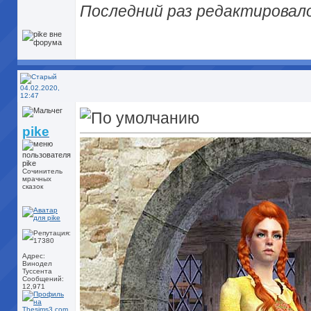
Последний раз редактировалос
04.02.2020,
12:47
pike
Сочинитель
мрачных
сказок
Адрес:
Винодел
Туссента
Сообщений:
12,971