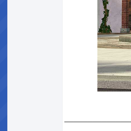
______________