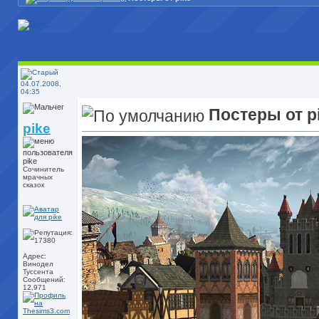
04.07.2008,
04:35
Постеры от p
pike
Сочинитель
мрачных
сказок
Адрес:
Винодел
Туссента
Сообщений:
12,971