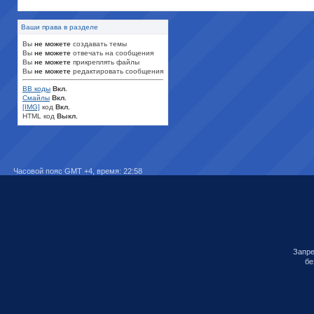
Ваши права в разделе
Вы
не можете
создавать темы
Вы
не можете
отвечать на сообщения
Вы
не можете
прикреплять файлы
Вы
не можете
редактировать сообщения
BB коды
Вкл.
Смайлы
Вкл.
[IMG]
код
Вкл.
HTML код
Выкл.
Часовой пояс GMT +4, время:
22:58
Запре
бе