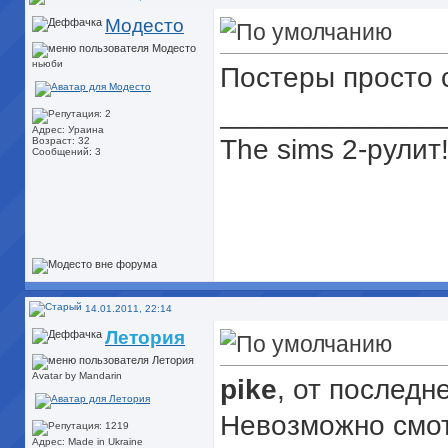
Модесто
ньюби
Постеры просто 
______________
Адрес: Ураина
The sims 2-рулит
Возраст: 32
Сообщений: 3
14.01.2011, 22:14
Летория
Avatar by Mandarin
pike
, от последн
Невозможно смот
Адрес: Made in Ukraine