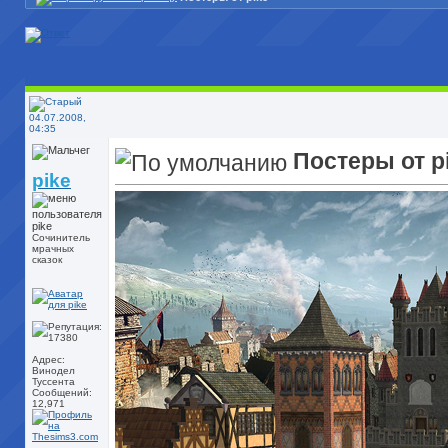
04.07.2008,
04:35
Постеры от p
pike
Сочинитель
мрачных
сказок
Адрес:
Винодел
Туссента
Сообщений:
12,971