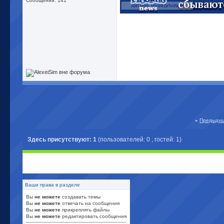
Сообщений: 141
«
Предыдущ
Здесь присутствуют: 1
(пользователей: 0 , гостей: 1)
Ваши права в разделе
Вы
не можете
создавать темы
Вы
не можете
отвечать на сообщения
Вы
не можете
прикреплять файлы
Вы
не можете
редактировать сообщения