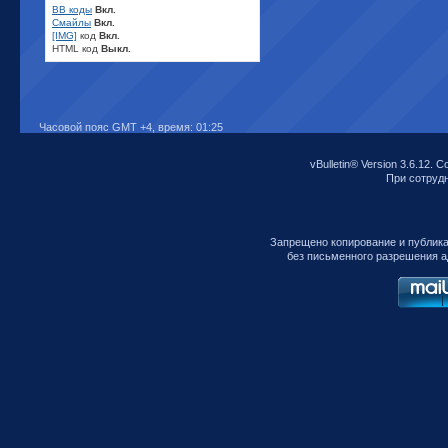
BB коды
Вкл.
Смайлы
Вкл.
[IMG]
код
Вкл.
HTML код
Выкл.
Часовой пояс GMT +4, время:
01:25
vBulletin® Version 3.6.12. C
При сотрудни
Запрещено копирование и публик
без письменного разрешения а