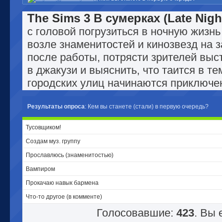
The Sims 3 В сумерках (Late Nigh
с головой погрузиться в ночную жизнь
возле знаменитостей и кинозвезд на 
после работы, потрясти зрителей выс
в джакузи и выяснить, что таится в те
городских улиц начинаются приключе
Результаты опроса
: Кем вы станете (стали) в первую очередь?
Тусовщиком!
Создам муз. группу
Прославлюсь (знаменитостью)
Вампиром
Прокачаю навык бармена
Что-то другое (в комменте)
Голосовавшие:
423
. Вы 