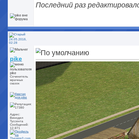
Последний раз редактировалос
24.05.2016,
02:28
pike
Сочинитель
мрачных
сказок
Адрес:
Винодел
Туссента
Сообщений:
12,971