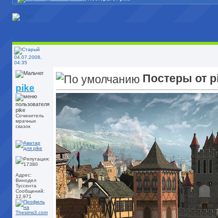
04.07.2008,
04:35
Постеры от p
pike
Сочинитель
мрачных
сказок
Адрес:
Винодел
Туссента
Сообщений:
12,971