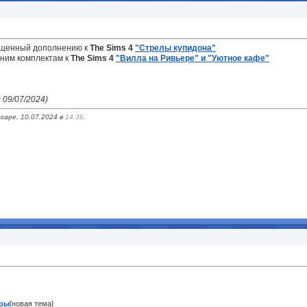
ященный дополнению к
The Sims 4
"Стрелы купидона"
ним комплектам к
The Sims 4
"Вилла на Ривьере" и "Уютное кафе"
 09/07/2024)
cape, 10.07.2024 в
14:36
.
гры
[новая тема]