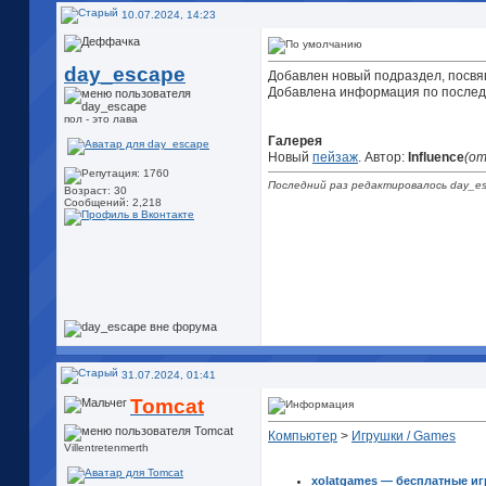
10.07.2024, 14:23
day_escape
Добавлен новый подраздел, посв
Добавлена информация по послед
пол - это лава
Галерея
Новый
пейзаж
. Автор:
Influence
(от
Последний раз редактировалось day_es
Возраст: 30
Сообщений: 2,218
31.07.2024, 01:41
Tomcat
Компьютер
>
Игрушки / Games
Villentretenmerth
xolatgames — бесплатные и