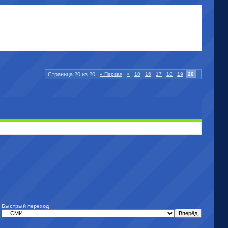
Страница 20 из 20
«
Первая
<
10
16
17
18
19
20
Быстрый переход