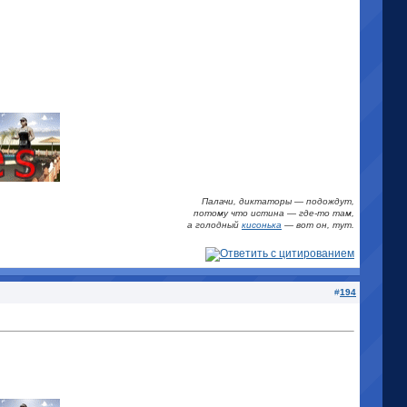
Палачи, диктаторы — подождут,
потому что истина
—
где-то там,
а голодный
кисонька
—
вот он, тут.
#
194