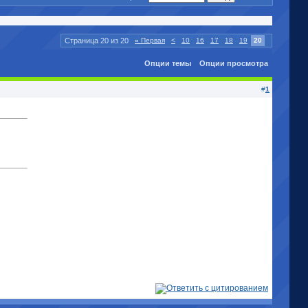
Страница 20 из 20
«
Первая
<
10
16
17
18
19
20
Опции темы
Опции просмотра
#
1