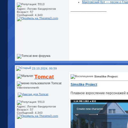
Мартовский Кот — песни о Глав
Адрес: Логово бандерлогов
__________________
Возраст: 57
Сообщений: 4,343
23.10.2024, 00:59
Tomcat
Simslike Project
Simslike Project
Villentretenmerth
Плавное взросление персонажей в
Адрес: Логово бандерлогов
Возраст: 57
Сообщений: 4,343