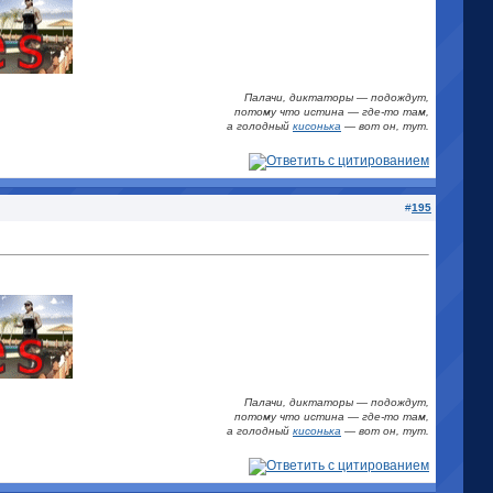
Палачи, диктаторы — подождут,
потому что истина
—
где-то там,
а голодный
кисонька
—
вот он, тут.
#
195
Палачи, диктаторы — подождут,
потому что истина
—
где-то там,
а голодный
кисонька
—
вот он, тут.