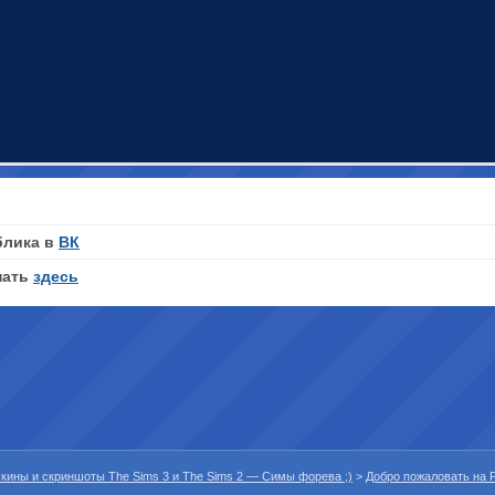
блика в
ВК
нать
здесь
 скины и скриншоты The Sims 3 и The Sims 2 — Симы форева ;)
>
Добро пожаловать на P