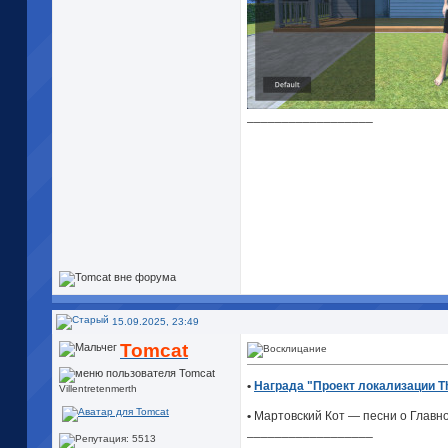
__________________
15.09.2025, 23:49
Tomcat
•
Награда "Проект локализации T
Villentretenmerth
•
Мартовский Кот — песни о Главно
__________________