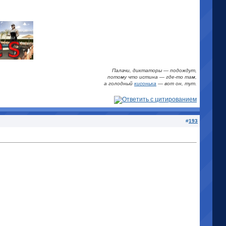
Палачи, диктаторы — подождут,
потому что истина
—
где-то там,
а голодный
кисонька
—
вот он, тут.
#
193