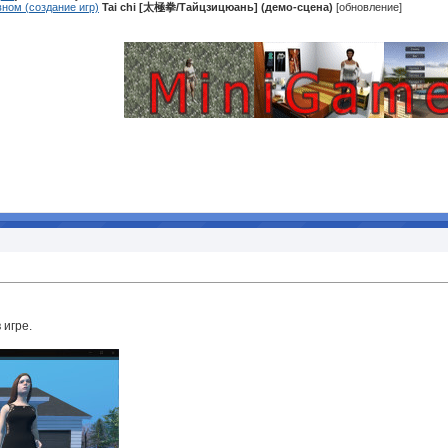
ном (создание игр)
Tai chi [太極拳/Тайцзицюань] (демо-сцена)
[обновление]
 игре.