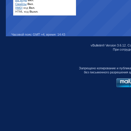
BB коды
Вкл.
Смайлы
Вкл.
[IMG]
код
Вкл.
HTML код
Выкл.
Часовой пояс GMT +4, время:
14:43
vBulletin® Version 3.6.12. C
При сотрудни
Запрещено копирование и публик
без письменного разрешения а