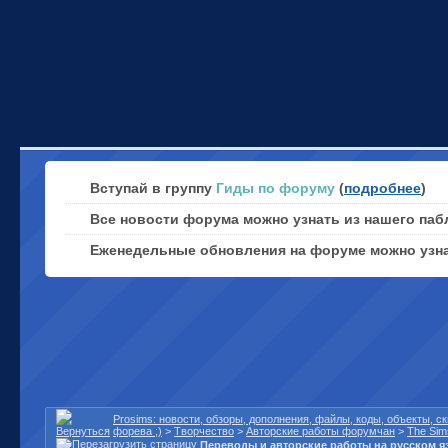
Вступай в группу
Гиды по форуму
(
подробнее
)
Все новости форума можно узнать из нашего паб
Еженедельные обновления на форуме можно узн
Prosims: новости, обзоры, дополнения, файлы, коды, объекты, 
форева ;)
>
Творчество
>
Авторские работы форумчан
>
The Sim
Переводы и авторские работы на русском я