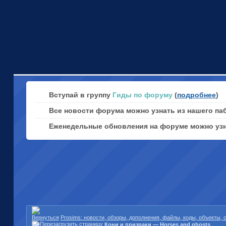
Вступай в группу
Гиды по форуму
(
подробнее
)
Все новости форума можно узнать из нашего па
Еженедельные обновления на форуме можно уз
Prosims: новости, обзоры, дополнения, файлы, коды, объекты,
Кони и призраки — Horses and ghosts