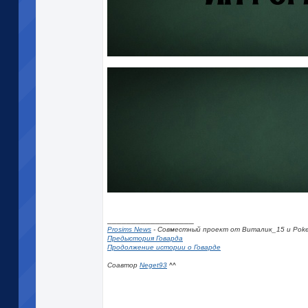
__________________
Prosims News
- Совместный проект от Виталик_15 и Poke
Предыстория Говарда
Продолжение истории о Говарде
Соавтор
Neget93
^^