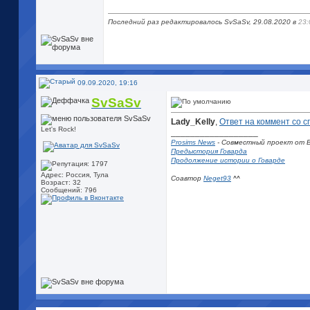
Последний раз редактировалось SvSaSv, 29.08.2020 в
23:
09.09.2020, 19:16
SvSaSv
Lady_Kelly
,
Ответ на коммент со с
Let's Rock!
__________________
Prosims News
- Совместный проект от В
Предыстория Говарда
Продолжение истории о Говарде
Адрес: Россия, Тула
Соавтор
Neget93
^^
Возраст: 32
Сообщений: 796