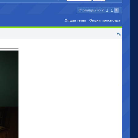
Страница 2 из 2
<
1
2
Опции темы
Опции просмотра
#
1