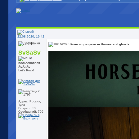
22.08.2020, 19:42
Кони и призраки — Horses and ghosts
SvSaSv
Let's Rock!
Адрес: Россия,
Тула
Возраст: 32
Сообщений: 796