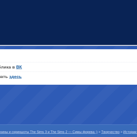
блика в
ВК
нать
здесь
 скины и скриншоты The Sims 3 и The Sims 2 — Симы форева ;)
>
Творчество
>
Истории