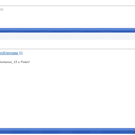
08
.
пойлерами )))
италик_15 и Poker!