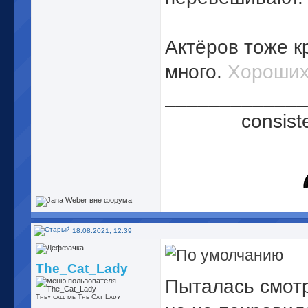
Актёров тоже к
много.
Хороших
_____________
consist
18.08.2021, 12:39
The_Cat_Lady
Пыталась смотр
Ƭʜᴇʏ cᴀʟʟ ᴍᴇ Ƭʜᴇ Cᴀᴛ Lᴀᴅʏ