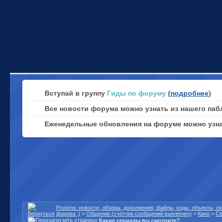
Вступай в группу
Гиды по форуму
(
подробнее
)
Все новости форума можно узнать из нашего паб
Еженедельные обновления на форуме можно узн
Prosims: новости, обзоры, дополнения, файлы, коды, объекты, 
форева ;)
>
Общение (счетчик сообщений выключен)
>
Кино
>
С
Какие сериалы вы смотрите?