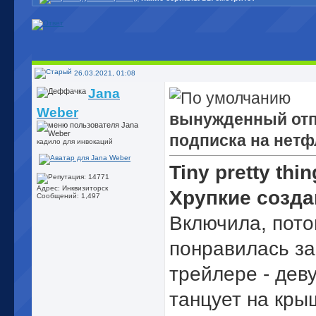
26.03.2021, 01:08
Jana
Weber
вынужденный отп
подписка на нетф
кадило для инвокаций
Tiny pretty thin
Адрес: Инквизиторск
Хрупкие созда
Сообщений: 1,497
Включила, пото
понравилась за
трейлере - дев
танцует на кры