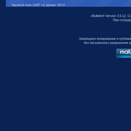
Часовой пояс GMT +4, время:
09:37
vBulletin® Version 3.6.12. C
При сотрудни
Запрещено копирование и публик
без письменного разрешения а