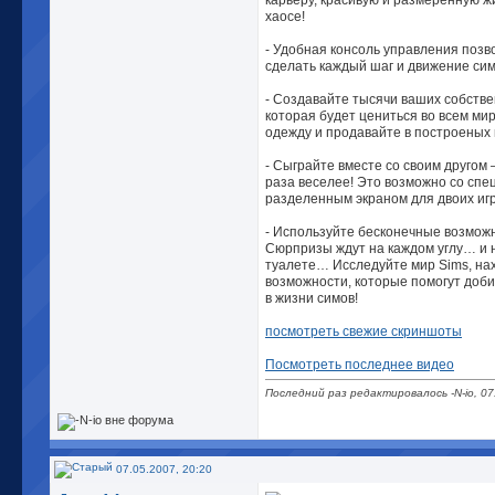
карьеру, красивую и размеренную ж
хаосе!
- Удобная консоль управления позв
сделать каждый шаг и движение сим
- Создавайте тысячи ваших собств
которая будет цениться во всем ми
одежду и продавайте в построеных 
- Сыграйте вместе со своим другом 
раза веселее! Это возможно со сп
разделенным экраном для двоих игр
- Используйте бесконечные возможн
Сюрпризы ждут на каждом углу… и 
туалете… Исследуйте мир Sims, на
возможности, которые помогут доб
в жизни симов!
посмотреть свежие скриншоты
Посмотреть последнее видео
Последний раз редактировалось -N-io, 07
07.05.2007, 20:20