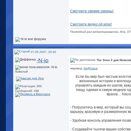
Смотрите свежие скрины!
Смотрите видео об игре!
Последний раз редактировалось -N-io, 07
07.05.2007, 20:40
-N-io
The Sims 2 для Nintend
перевод:
Ан@сtася
бывалый
Если бы мир был чистым холстом
жизненные истории и воплощай
управлять каждым их шагом, каж
пищу, одевая в самую модную од
Сообщений: 188
врагов… Насла
- Погрузитесь в мир, который вы со
карьеру, красивую и размеренную ж
- Удобная консоль управления позв
- Создавайте тысячи ваших собстве