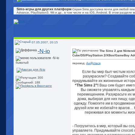
Sims-игры для других платформ
Серия Sims доступна почти для любой пла
Advance, PlayStation3, Wii и др., в том числе и на iOS, Android. В этом раздел
07.05.2007, 20:15
-N-io
The Sims 2 для Ninten
Cube/DS/PlayStation 2/XBox/GameBoy Ad
бывалый
перевод:
Ан@сtася
Если бы мир был чистым холст
разукрасили? Создавайте соб
придумывайте их жизненные истори
Сообщений: 188
“The Sims 2”!
Ваш сим будет иметь
Вы сможете управлять каждым
перемещением. Разукрасьте их м
дома, выбирая для них пищу, од
одежду. Помогите им в продвижени
друзей или же избегайте врагов… 
переживая все моменты жиз
- Погрузитесь в мир, который вы со
управляете. Придумывайте способ ж