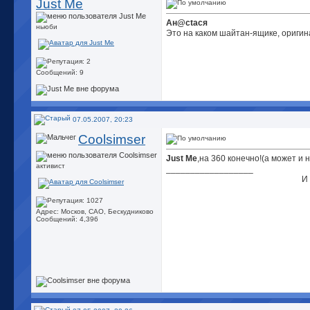
Just Me
Ан@сtася
ньюби
Это на каком шайтан-ящике, оригин
Сообщений: 9
07.05.2007, 20:23
Coolsimser
Just Me
,на 360 конечно!(а может и 
активист
__________________
И
Адрес: Москов, САО, Бескудниково
Сообщений: 4,396