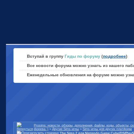
Вступай в группу
Гиды по форуму
(
подробнее
)
Все новости форума можно узнать из нашего паб
Еженедельные обновления на форуме можно узн
Prosims: новости, обзоры, дополнения, файлы, коды, объекты, 
форева ;)
>
Другие Sims-игры
>
Sims-игры для других платформ
The Sims 2 для Nintendo Game Cube/DS/Play