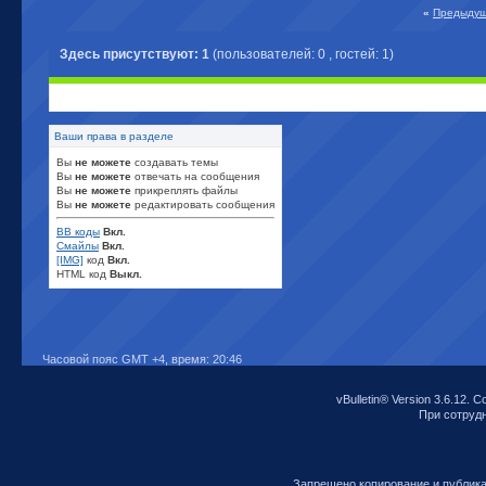
«
Предыдущ
Здесь присутствуют: 1
(пользователей: 0 , гостей: 1)
Ваши права в разделе
Вы
не можете
создавать темы
Вы
не можете
отвечать на сообщения
Вы
не можете
прикреплять файлы
Вы
не можете
редактировать сообщения
BB коды
Вкл.
Смайлы
Вкл.
[IMG]
код
Вкл.
HTML код
Выкл.
Часовой пояс GMT +4, время:
20:46
vBulletin® Version 3.6.12. C
При сотрудни
Запрещено копирование и публик