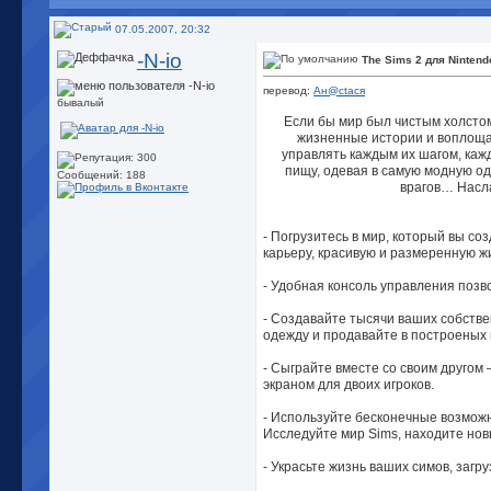
07.05.2007, 20:32
-N-io
The Sims 2 для Nintend
перевод:
Ан@сtася
бывалый
Если бы мир был чистым холстом
жизненные истории и воплощай
управлять каждым их шагом, каж
пищу, одевая в самую модную од
Сообщений: 188
врагов… Насла
- Погрузитесь в мир, который вы со
карьеру, красивую и размеренную ж
- Удобная консоль управления позв
- Создавайте тысячи ваших собстве
одежду и продавайте в построеных 
- Сыграйте вместе со своим другом
экраном для двоих игроков.
- Используйте бесконечные возмож
Исследуйте мир Sims, находите нов
- Украсьте жизнь ваших симов, загру