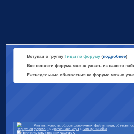
Вступай в группу
Гиды по форуму
(
подробнее
)
Все новости форума можно узнать из нашего паб
Еженедельные обновления на форуме можно узн
Prosims: новости, обзоры, дополнения, файлы, коды, объекты, 
форева ;)
>
Другие Sims-игры
>
SimCity Линейка
SimCity 5