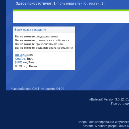
Здесь присутствуют: 1
(пользователей: 0 , гостей: 1)
Ваши права в разделе
Вы
не можете
создавать темы
Вы
не можете
отвечать на сообщения
Вы
не можете
прикреплять файлы
Вы
не можете
редактировать сообщения
BB коды
Вкл.
Смайлы
Вкл.
[IMG]
код
Вкл.
HTML код
Выкл.
Часовой пояс GMT +4, время:
04:04
vBulletin® Version 3.6.12. C
При сотрудни
Запрещено копирование и публик
без письменного разрешения а