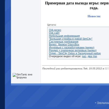
Примерная дата выхода игры: перв
года.
Новости:
Цитата:
Оф.релиз
Оф.cайт
Небольшая информация
"Большая стройка в новой SimCity"
Системные требования
Видео. Движок GlassBox
Интервью с разработчиками (видео)
Рендер + очередное интервью (видео)
Origin - SimCity Delux и Загадочный набор
Очередное видео об игре:
раз
,
два
,
три
.
Последний раз редактировалось Twit, 19.05.2012 в
02:
«
Предыдущ