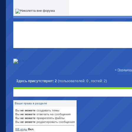
Вторая жизнь
д
реальность, др
от 09.05.2023.
Первая "версия
победила Апока
«
Предыдущ
Здесь присутствуют: 2
(пользователей: 0 , гостей: 2)
Ваши права в разделе
Вы
не можете
создавать темы
Вы
не можете
отвечать на сообщения
Вы
не можете
прикреплять файлы
Вы
не можете
редактировать сообщения
BB коды
Вкл.