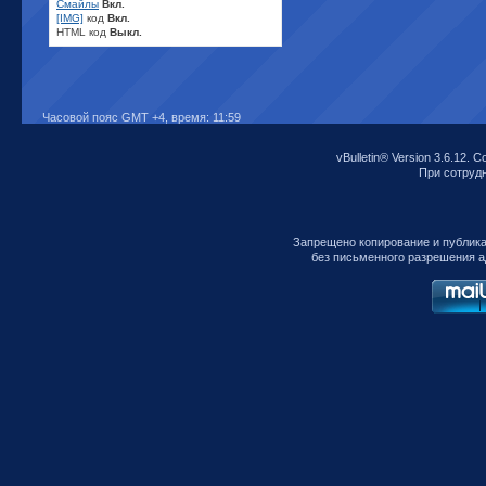
Смайлы
Вкл.
[IMG]
код
Вкл.
HTML код
Выкл.
Часовой пояс GMT +4, время:
11:59
vBulletin® Version 3.6.12. C
При сотрудни
Запрещено копирование и публик
без письменного разрешения а