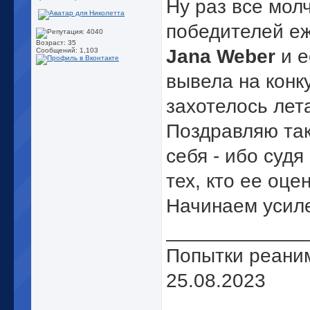
Ну раз все мол
победителей еж
Возраст: 35
Jana Weber
и е
Сообщений: 1,103
вывела на конк
захотелось лета
Поздравляю так
себя - ибо суд
тех, кто ее оцен
Начинаем усиле
_____________
Попытки реани
25.08.2023