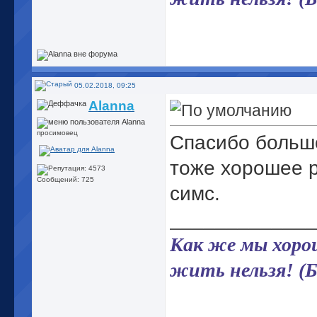
05.02.2018, 09:25
Alanna
просимовец
Спасибо большо
тоже хорошее р
Сообщений: 725
симс.
_____________
Как же мы хорош
жить нельзя! (