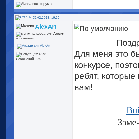
05.02.2018, 16:25
AlexArt
просимовец
Позд
Для меня это б
Сообщений: 339
конкурсе, поэт
ребят, которые
вам!
_____________
|
Bui
| Заме