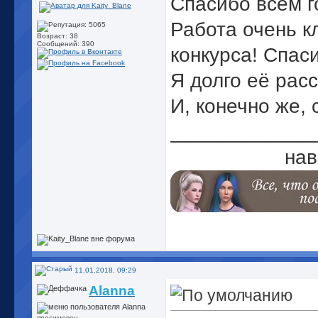
Спасибо всем г
Работа очень к
Возраст: 38
Сообщений: 390
конкурса! Спас
Я долго её рас
И, конечно же, 
_____________
нав
11.01.2018, 09:29
Alanna
просимовец