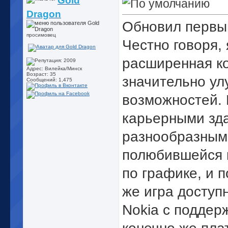
Gold
Dragon
Обновил первый
просимовец
Честно говоря,
расширенная ко
Адрес: Вилейка/Минск
Возраст: 35
значительно ул
Сообщений: 1,475
возможностей. 
карьерными зда
разнообразными
полюбившейся 
по графике, и п
же игра доступ
Nokia с поддер