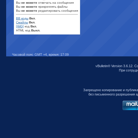
Вы
не можете
отвечать на сообщения
Вы
не можете
прикреплять файлы
Вы
не можете
редактировать сообщения
BB коды
Вкл.
Смайлы
Вкл.
[IMG]
код
Вкл.
HTML код
Выкл.
Часовой пояс GMT +4, время:
17:09
vBulletin® Version 3.6.12. C
При сотрудни
Запрещено копирование и публик
без письменного разрешения а