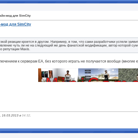
йн-мод для SimCity
-мод для SimCity
езкой реакции кроется в другом. Например, в том, что сами разработчики успели заяв
явление чуть ли не на следующий же день фанатской модификации, автор которой сум
по репутации Maxis.
ючением к серверам ЕА, без которого играть не получается вообще (многие ку
, 16.03.2013 в
04:32
.