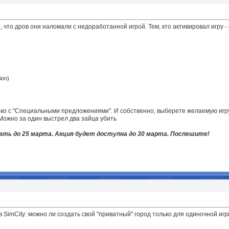
 что дров они наломали с недоработанной игрой. Тем, кто активировал игру -
ion)
ко с "Специальными предложениями". И собственно, выберете желаемую игру. 
Можно за один выстрел два зайца убить
вать до 25 марта. Акция будет доступна до 30 марта. Поспешите!
т в SimCity: можно ли создать свой "приватный" город только для одиночной иг