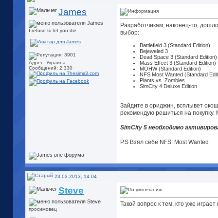
James
Разработчикам, наконец-то, дошло,
I refuse to let you die
выбор:
Battlefield 3 (Standard Edition)
Bejeweled 3
Dead Space 3 (Standard Edition)
Mass Effect 3 (Standard Edition)
Адрес: Украина
Сообщений: 2,330
MOHW (Standard Edition)
NFS Most Wanted (Standard Edit
Plants vs. Zombies.
SimCity 4 Deluxe Edition
Зайдите в ориджин, всплывет окош
рекомендую решиться на покупку. 
SimCity 5 необходимо активиро
P.S Взял себе NFS: Most Wanted
23.03.2013, 14:04
Steve
Такой вопрос к тем, кто уже играе
просимовец