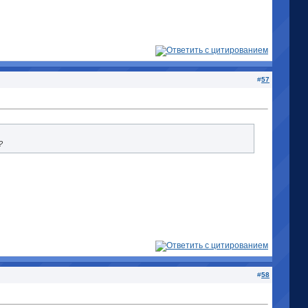
#
57
?
#
58