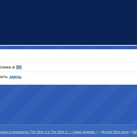
блика в
ВК
нать
здесь
 скины и скриншоты The Sims 3 и The Sims 2 — Симы форева ;)
>
Другие Sims-игры
>
Si