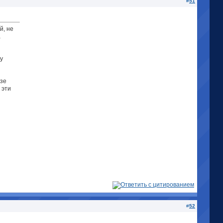
#
51
й, не
а
у
изе
 эти
#
52