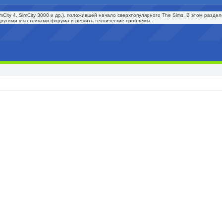
SimCity 4, SimCity 3000 и др.), положившей начало сверхпопулярного The Sims. В этом разд
 другими участниками форума и решить технические проблемы.