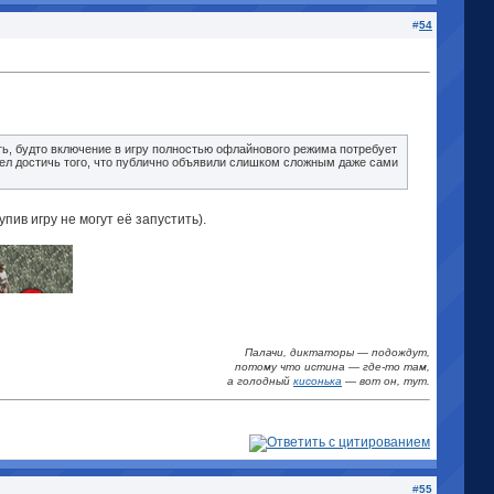
#
54
ить, будто включение в игру полностью офлайнового режима потребует
ел достичь того, что публично объявили слишком сложным даже сами
пив игру не могут её запустить).
Палачи, диктаторы — подождут,
потому что истина
—
где-то там,
а голодный
кисонька
—
вот он, тут.
#
55