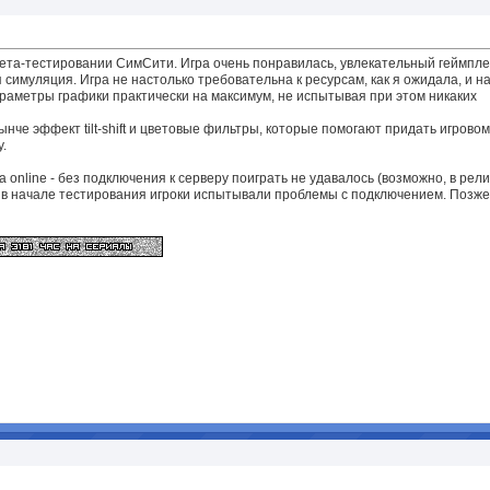
бета-тестировании СимСити. Игра очень понравилась, увлекательный геймпле
симуляция. Игра не настолько требовательна к ресурсам, как я ожидала, и н
раметры графики практически на максимум, не испытывая при этом никаких
нче эффект tilt-shift и цветовые фильтры, которые помогают придать игровом
.
а online - без подключения к серверу поиграть не удавалось (возможно, в рел
но в начале тестирования игроки испытывали проблемы с подключением. Позже