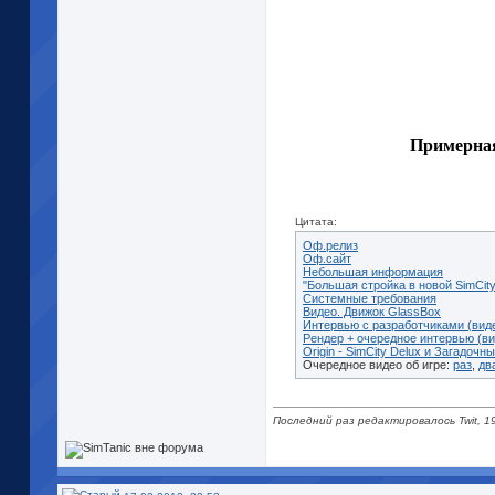
Примерная
Цитата:
Оф.релиз
Оф.cайт
Небольшая информация
"Большая стройка в новой SimCity
Системные требования
Видео. Движок GlassBox
Интервью с разработчиками (вид
Рендер + очередное интервью (ви
Origin - SimCity Delux и Загадочн
Очередное видео об игре:
раз
,
дв
Последний раз редактировалось Twit, 1