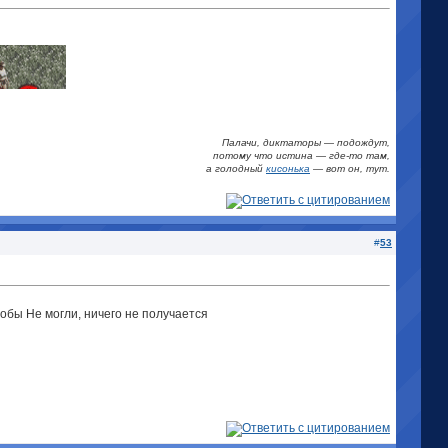
Палачи, диктаторы — подождут,
потому что истина
—
где-то там,
а голодный
кисонька
—
вот он, тут.
#
53
тобы Не могли, ничего не получается