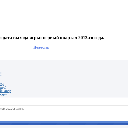
 дата выхода игры: первый квартал 2013-го года.
Новости:
"
ео)
део)
ый набор
а
,
три
.
9.05.2012 в
02:56
.