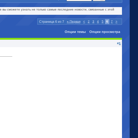
еле вы сможете узнать не только самые последние новости, связанные с этой
Страница 6 из 7
«
Первая
<
2
3
4
5
6
7
>
Опции темы
Опции просмотра
#
1