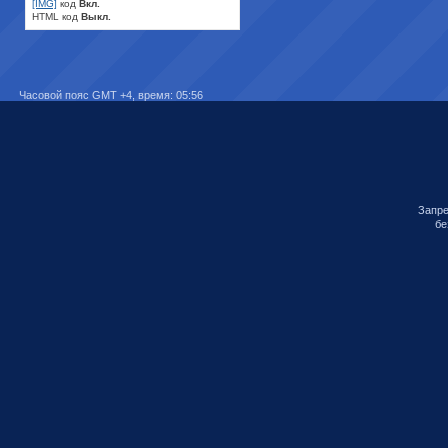
[IMG]
код
Вкл.
HTML код
Выкл.
Часовой пояс GMT +4, время:
05:56
Запре
бе