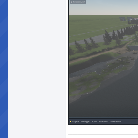
______________