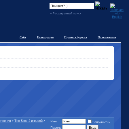
+ Расширенный поиск
Сайт
Регистрация
Правила форума
Пользователи
полнения
>
The Sims 2 игровой
>
Имя
Запомнить?
Пароль