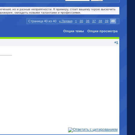
ечения, но и разные неприятности. К примеру, стоит вашему герою выскочить
оранжерее, овладеть новыми талантами и профессиями.
Страница 40 из 40
«
Первая
<
30
36
37
38
39
40
Опции темы
Опции просмотра
#
1