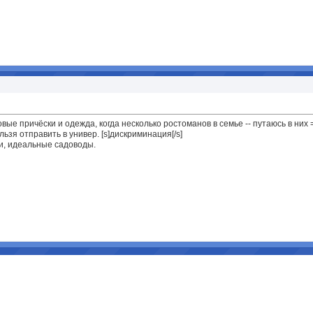
вые причёски и одежда, когда несколько ростоманов в семье -- путаюсь в них 
льзя отправить в универ. [s]дискриминация[/s]
и, идеальные садоводы.