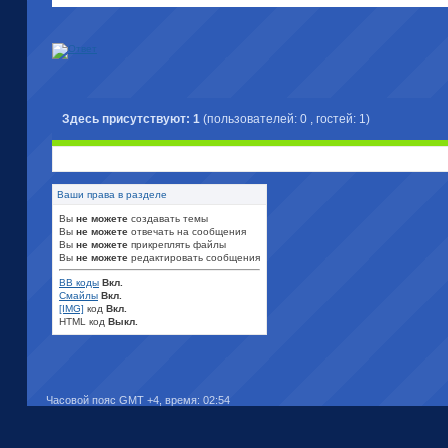
Здесь присутствуют: 1
(пользователей: 0 , гостей: 1)
Ваши права в разделе
Вы
не можете
создавать темы
Вы
не можете
отвечать на сообщения
Вы
не можете
прикреплять файлы
Вы
не можете
редактировать сообщения
BB коды
Вкл.
Смайлы
Вкл.
[IMG]
код
Вкл.
HTML код
Выкл.
Часовой пояс GMT +4, время:
02:54