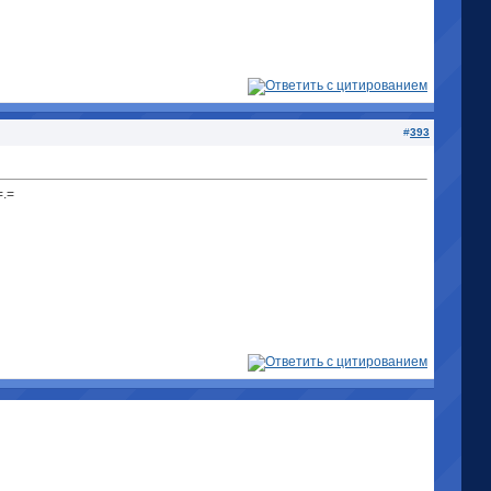
#
393
=.=