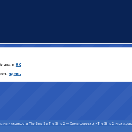
блика в
ВК
нать
здесь
 скины и скриншоты The Sims 3 и The Sims 2 — Симы форева ;)
>
The Sims 2: игра и до