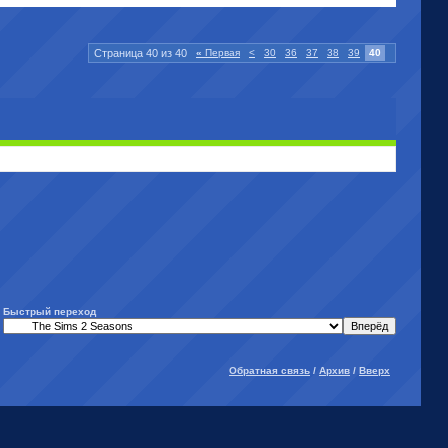
Страница 40 из 40
«
Первая
<
30
36
37
38
39
40
Быстрый переход
Обратная связь
/
Архив
/
Вверх