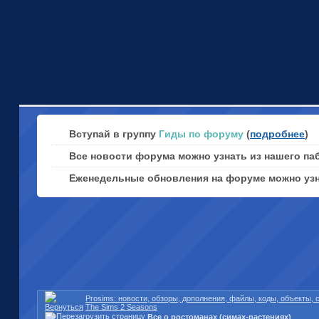
Вступай в группу
Гиды по форуму
(
подробнее
)
Все новости форума можно узнать из нашего па
Еженедельные обновления на форуме можно уз
Prosims: новости, обзоры, дополнения, файлы, коды, объекты,
The Sims 2 Seasons
Все о ростоманах (симах-растениях)