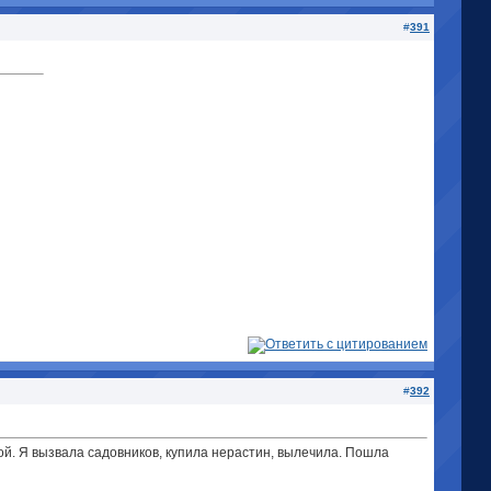
#
391
#
392
ой. Я вызвала садовников, купила нерастин, вылечила. Пошла