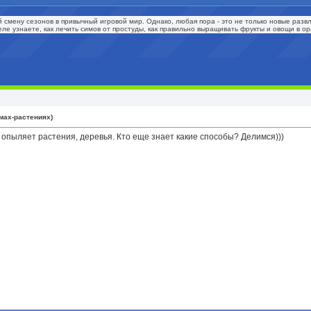
 смену сезонов в привычный игровой мир. Однако, любая пора - это не только новые развл
еле узнаете, как лечить симов от простуды, как правильно выращивать фрукты и овощи в 
мах-растениях)
 опыляет растения, деревья. Кто еще знает какие способы? Делимся)))