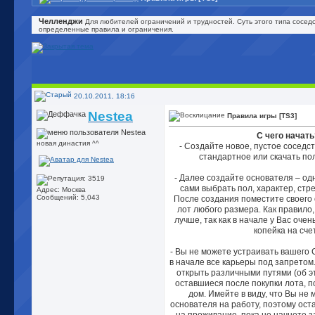
Челленджи
Для любителей ограничений и трудностей. Суть этого типа соседст
определенные правила и ограничения.
20.10.2011, 18:16
Nestea
Правила игры [TS3]
С чего начать
новая династия ^^
- Создайте новое, пустое соседс
стандартное или скачать по
- Далее создайте основателя – од
сами выбрать пол, характер, стр
Адрес: Москва
Сообщений: 5,043
После создания поместите своего 
лот любого размера. Как правило,
лучше, так как в начале у Вас очен
копейка на счет
- Вы не можете устраивать вашего С
в начале все карьеры под запретом
открыть различными путями (об эт
оставшиеся после покупки лота, 
дом. Имейте в виду, что Вы не
основателя на работу, поэтому ост