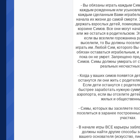
- Вы обязаны играть каждым Сим
каждым рожденным или усыновле
каждым сделанным Вами играбел
начала их жизни до самой смерти. 
держать взрослых детей, покинувши
корзине Симов. Все они могут нач
или же остаться в родительском. Э
если вы вселили горожанина ра
выселили, то Вы должны поселит
играть им. Любой Сим, которого Вы
обязан оставаться играбельным, и
пока он не умрет. Запрещено пр
Симов. Симы должны умирать от с
реальных несчастных 
- Когда у ваших симов появятся де
останутся ли они жить с родителя
Если дети останутся с родител
быстрее заработать нужную сумму
аэропорта, если вы отселите дете
жилых и общественны
- Симы, которых вы заселяете пос
поселиться в заранее построенных
участках.
- В начале игры ВСЕ карьеры забл
должны найти другие способы з
вашего основателя (искусство, пи