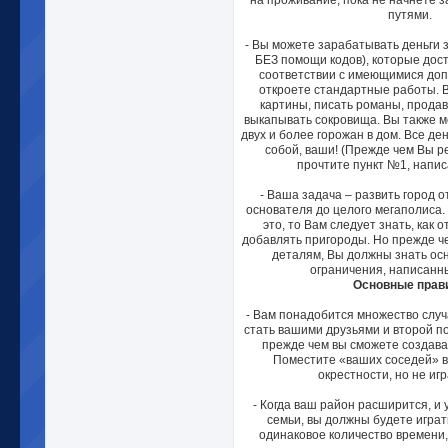
на проживание, пока не начнете 
путями.
- Вы можете зарабатывать деньги з
БЕЗ помощи кодов), которые дост
соответствии с имеющимися доп
откроете стандартные работы. 
картины, писать романы, продав
выкапывать сокровища. Вы также м
двух и более горожан в дом. Все ден
собой, ваши! (Прежде чем Вы р
прочтите пункт №1, напис
- Ваша задача – развить город о
основателя до целого мегаполиса.
это, то Вам следует знать, как 
добавлять пригороды. Но прежде ч
деталям, Вы должны знать ос
ограничения, написанн
Основные прав
- Вам понадобится множество случ
стать вашими друзьями и второй п
прежде чем вы сможете создават
Поместите «ваших соседей» в 
окрестности, но не иг
- Когда ваш район расширится, и 
семьи, вы должны будете играт
одинаковое количество времени,