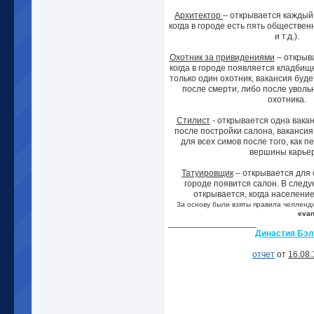
Архитектор
– открывается каждый 
когда в городе есть пять общественн
и т.д.).
Охотник за привидениями
– открыва
когда в городе появляется кладбищ
только один охотник, вакансия буд
после смерти, либо после увол
охотника.
Стилист
- открывается одна вака
после постройки салона, вакансия
для всех симов после того, как 
вершины карье
Татуировщик
– открывается для о
городе появится салон. В след
открывается, когда население
За основу были взяты правила челлендж
eva
__________________
Династия Бэл
отчет
от
16.08.