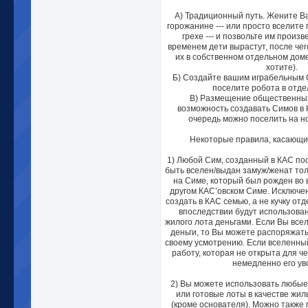
А) Традиционный путь. Жените В
горожанине --- или просто вселите
грехе --- и позвольте им произв
временем дети вырастут, после че
их в собственном отдельном доме
хотите).
Б) Создайте вашим играбельным 
поселите робота в отде
В) Размещение общественных
возможность создавать Симов в 
очередь можно поселить на н
Некоторые правила, касающ
1) Любой Сим, созданный в КАС по
быть вселен/выдан замуж/женат тол
на Симе, который был рожден во 
другом КАС’овском Симе. Исключен
создать в КАС семью, а не кучку от
впоследствии будут использова
жилого лота деньгами. Если Вы всели
деньги, то Вы можете распоряжать
своему усмотрению. Если вселенны
работу, которая не открыта для 
немедленно его ув
2) Вы можете использовать любые
или готовые лоты в качестве жи
(кроме основателя). Можно также 