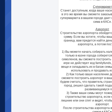
Супермаркет
Станет доступным, когда ваше насе
в это же время вы сможете заказы
супермаркета в вашем городе дает 
сима в КАСе.
Аэропорт
Строительство аэропорта обойдется
сумму. Если вы хотите, чтобы ва
границу, вам придется найти ден
аэропорта, а потом пос
1) Вы можете начать собирать нало
только в казне города соберетс
симоленов, вы сможете построить 
игре не действует код familyfunds
вещи и складывать их в багаж семь
использовать и продавать и
2) Как только ваше население д
сможете построить аэропорт в ваш
будем считать, что правитель стра
город, решил сделать такой под
развивающемуся г
3) Также ваши симы могут поже
строительство аэропорта, если 
лишние или они спят и видят, чтоб
аэропорт.
После строительства аэропорта в
симов в КАСе