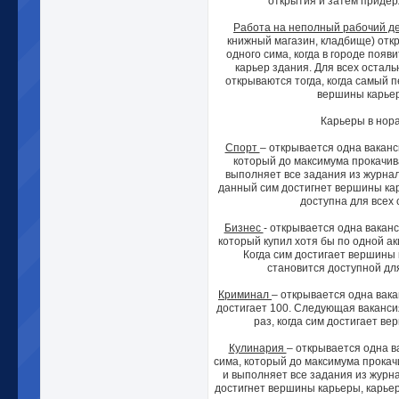
открытия и затем придер
Работа на неполный рабочий д
книжный магазин, кладбище) откр
одного сима, когда в городе появ
карьер здания. Для всех остал
открываются тогда, когда самый 
вершины карье
Карьеры в нора
Спорт
– открывается одна ваканс
который до максимума прокачив
выполняет все задания из журнал
данный сим достигнет вершины кар
доступна для всех 
Бизнес
- открывается одна ваканс
который купил хотя бы по одной ак
Когда сим достигает вершины 
становится доступной для
Криминал
– открывается одна вака
достигает 100. Следующая ваканси
раз, когда сим достигает в
Кулинария
– открывается одна в
сима, который до максимума прокач
и выполняет все задания из журна
достигнет вершины карьеры, карьер