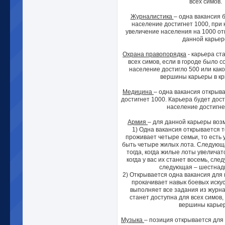
всех симов.
Журналистика
– одна вакансия б
население достигнет 1000, при
увеличение населения на 1000 от
данной карьер
Охрана правопорядка
- карьера ст
всех симов, если в городе было 
население достигло 500 или како
вершины карьеры в к
Медицина
– одна вакансия открыва
достигнет 1000. Карьера будет дост
население достигне
Армия
– для данной карьеры воз
1) Одна вакансия открывается то
проживает четыре семьи, то есть 
быть четыре жилых лота. Следующ
тогда, когда жилые лоты увеличатс
когда у вас их станет восемь, сл
следующая – шестнадца
2) Открывается одна вакансия для 
прокачивает навык боевых искус
выполняет все задания из журна
станет доступна для всех симов,
вершины карье
Музыка
– позиция открывается для 