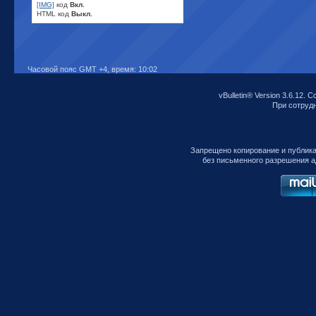
[IMG]
код
Вкл.
HTML код
Выкл.
Часовой пояс GMT +4, время:
10:02
vBulletin® Version 3.6.12. C
При сотрудни
Запрещено копирование и публик
без письменного разрешения а