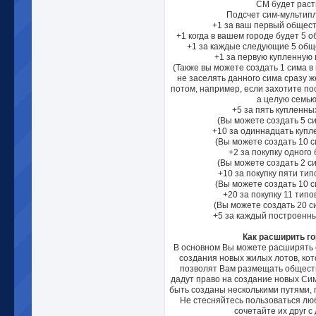
СМ будет раст
Подсчет сим-мультипл
+1 за ваш первый общест
+1 когда в вашем городе будет 5 
+1 за каждые следующие 5 общ
+1 за первую купленную 
(Также вы можете создать 1 сима в
не заселять данного сима сразу ж
потом, например, если захотите по
а целую семью
+5 за пять купленны
(Вы можете создать 5 си
+10 за одиннадцать купл
(Вы можете создать 10 с
+2 за покупку одного 
(Вы можете создать 2 си
+10 за покупку пяти тип
(Вы можете создать 10 с
+20 за покупку 11 типо
(Вы можете создать 20 си
+5 за каждый построенны
Как расширить г
В основном Вы можете расширять 
создания новых жилых лотов, кот
позволят Вам размещать обществ
дадут право на создание новых Си
быть созданы несколькими путями,
Не стесняйтесь пользоваться лю
сочетайте их друг с 