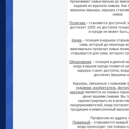
прокачивает навык музыки до макс
задания из журнала навыка. Как 
вершины карьеры, карьера станови
симов.
Политика
– становится доступной, 
достигает 1000, но доступна только
в городе не может быть 
Наука
– позиция в карьере открыв
сима, который до перехода в
максимально прокачал навык логики
открывается для сима, которого тр
Образование
– позиция в данной ка
когда в вашем городе появится ш
карьера станет доступна, когд
достигнет вершины 
Карьеры, связанные с навыками (
художник, изобретатель, фотог
нектара
) являются на первых пара
денег вашими симами. Вы т
зарегистрировать их в качест
предпринимателей, когда построите
продукцию в комиссионный магазин
Профессии из аддона 
Пожарный
– открывается каждый 
когда происходит три пожара 