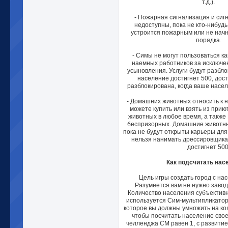
т.д.).
- Пожарная сигнализация и сиг
недоступны, пока не кто-нибудь
устроится пожарным или не начн
порядка.
- Симы не могут пользоваться к
наемных работников за исключе
усыновления. Услуги будут разбло
население достигнет 500, дос
разблокирована, когда ваше насел
- Домашних животных относить к 
можете купить или взять из прию
животных в любое время, а также
беспризорных. Домашние животные
пока не будут открыты карьеры для
нельзя нанимать дрессировщика,
достигнет 500
Как подсчитать нас
Цель игры создать город с на
Разумеется вам не нужно завод
Количество населения субъективн
используется Сим-мультипликатор 
которое вы должны умножить на ко
чтобы посчитать население свое
челленджа СМ равен 1, с развитие