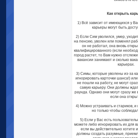
Как открыть кар
1) Всё зависит от имеющихся у Ва
карьеры могут быть досту
2) Если Сим уволился, умер, уходи
на пенсию, уволен или поменял рабо
он не работал, она вновь откры
квалифицированного (если необходи
город растет, то Вам нужно отслежи
вакансии занимают и сколько вака
карьерах.
3) Симы, которые уволены из-за к
игнорировать карточки шанса!) или 
не пошли на работу, не могут сраз
самую карьеру. Они должны жда
раунда. Однако они могут сразу же 
если она откры
4) Можно устраивать и стариков, и
но только чтобы соблюдал
5) Если у Вас есть пользователь
можете либо игнорировать их для в
если вы действительно хотите и
должны создать разумные, прием