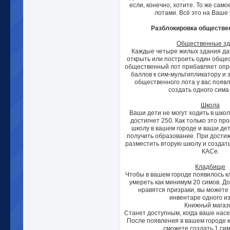
если, конечно, хотите. То же сам
лотами. Всё это на Ваше
Разблокировка обществе
Общественные зд
Каждые четыре жилых здания да
открыть или построить один обще
общественный лот прибавляет опр
баллов к сим-мультипликатору и 
общественного лота у вас появ
создать одного сима
Школа
Ваши дети не могут ходить в школ
достигнет 250. Как только это пр
школу в вашем городе и ваши дет
получить образование. При дости
разместить вторую школу и создать
КАСе.
Кладбище
Чтобы в вашем городе появилось к
умереть как минимум 20 симов. До
нравятся призраки, вы можете
инвентаре одного из
Книжный магаз
Станет доступным, когда ваше насе
После появления в вашем городе к
сможете создать 1 сим