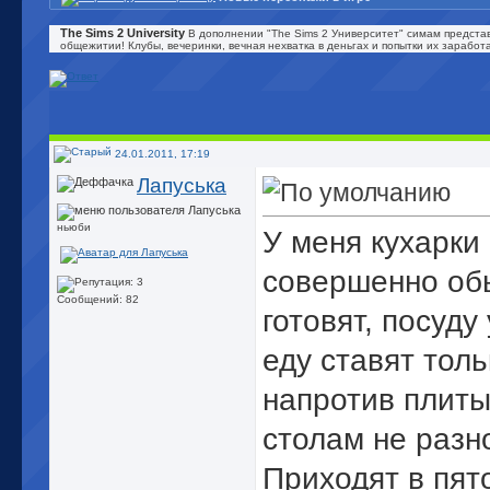
The Sims 2 University
В дополнении "The Sims 2 Университет" симам представ
общежитии! Клубы, вечеринки, вечная нехватка в деньгах и попытки их зарабо
24.01.2011, 17:19
Лапуська
ньюби
У меня кухарки
совершенно об
Сообщений: 82
готовят, посуду
еду ставят толь
напротив плиты
столам не разно
Приходят в пят