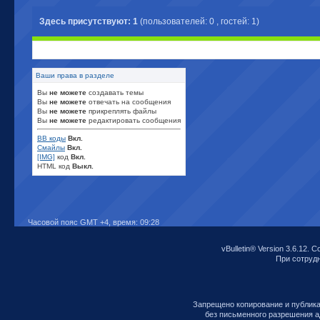
Здесь присутствуют: 1
(пользователей: 0 , гостей: 1)
Ваши права в разделе
Вы
не можете
создавать темы
Вы
не можете
отвечать на сообщения
Вы
не можете
прикреплять файлы
Вы
не можете
редактировать сообщения
BB коды
Вкл.
Смайлы
Вкл.
[IMG]
код
Вкл.
HTML код
Выкл.
Часовой пояс GMT +4, время:
09:28
vBulletin® Version 3.6.12. C
При сотрудни
Запрещено копирование и публик
без письменного разрешения а