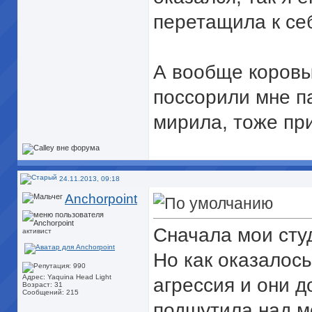
перетащила к се
А вообще коровы
поссорили мне па
мирила, тоже пр
24.11.2013, 09:18
Anchorpoint
Сначала мои сту
активист
Но как оказалось
Адрес: Yaquina Head Light
агрессия и они д
Возраст: 31
Сообщений: 215
подшутила над м