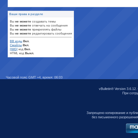
Ваши права в разделе
Вы
не можете
создавать темы
Вы
не можете
отвечать на сообщения
Вы
не можете
прикреплять файлы
Вы
не можете
редактировать сообщения
BB коды
Вкл.
Смайлы
Вкл.
[IMG]
код
Вкл.
HTML код
Выкл.
Часовой пояс GMT +4, время:
06:03
vBulletin® Version 3.6.12.
При сотруд
Запрещено копирование и публ
без письменного разрешения