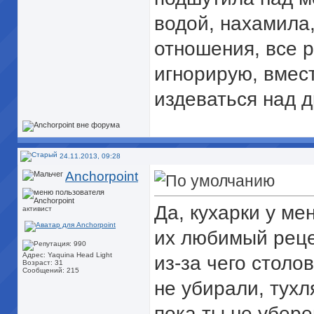
водой, нахамила,
отношения, все р
игнорирую, вмес
издеваться над 
24.11.2013, 09:28
Anchorpoint
Да, кухарки у ме
активист
их любимый реце
Адрес: Yaquina Head Light
из-за чего столо
Возраст: 31
Сообщений: 215
не убирали, тухл
пока ты не убер