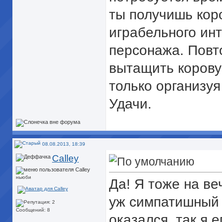
ты получишь кор
играбельного ин
персонажа. Повт
вытащить корову
только организуя
Удачи.
08.08.2013, 18:39
Calley
ньюби
Да! Я тоже на ве
уж симпатишный 
Сообщений: 8
оказался, так я 