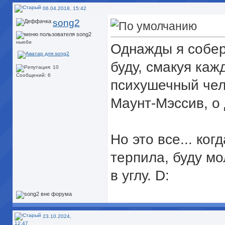
06.04.2018, 15:42
song2
ньюби
Однажды я собер
буду, смакуя каж
Сообщений: 6
психушечный чел
Маунт-Мэссив, о 
Но это все... ког
терпила, буду мо
в углу. D:
23.10.2024,
12:47