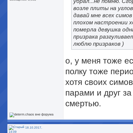
убрал...не помню. Сг
возле плиты на углов
давай мне всех симов
плохом настроении хо
померла девушка одн
призрака разгуливает
люблю призраков )
о, у меня тоже е
полку тоже пери
хотя своих симов
парами и друг за
смертью.
18.10.2017,
14:09