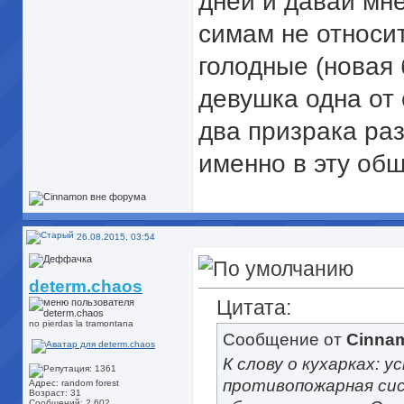
дней и давай мне
симам не относит
голодные (новая 
девушка одна от
два призрака раз
именно в эту общ
26.08.2015, 03:54
determ.chaos
Цитата:
no pierdas la tramontana
Сообщение от
Cinna
К слову о кухарках: у
противопожарная сис
Адрес: random forest
Возраст: 31
Сообщений: 2,602