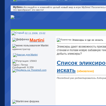
MySims
Исследуйте и изменяйте целый новый мир в игре MySims! Поселитесь 
что преобразит это место!
02.11.2008, 15:02
Martini
Эликсиры и где их искать
Эликсиры дают возможность присва
администратор
стенам и полам новую забавную тек
добыть эликсиры?
Список эликсиров
Адрес: Питер
Сообщений: 8,359
искать
(обновлено)
Последний раз редактировалось Алёнушк