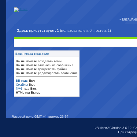
«
Предыдущ
Здесь присутствуют: 1
(пользователей: 0 , гостей: 1)
Ваши права в разделе
Вы
не можете
создавать темы
Вы
не можете
отвечать на сообщения
Вы
не можете
прикреплять файлы
Вы
не можете
редактировать сообщения
BB коды
Вкл.
Смайлы
Вкл.
[IMG]
код
Вкл.
HTML код
Выкл.
Часовой пояс GMT +4, время:
23:54
vBulletin® Version 3.6.12. C
При сотрудни