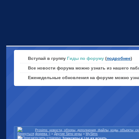
Вступай в группу
Гиды по форуму
(
подробнее
)
Все новости форума можно узнать из нашего паб
Еженедельные обновления на форуме можно узн
Prosims: новости, обзоры, дополнения, файлы, коды, объекты, 
форева ;)
>
Другие Sims-игры
>
MySims
Эликсиры и где их искать