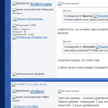
Алёнушка
Цитата:
активист
Сообщение от
Бритни
Я кого-нибудь есть фото эликси
у меня есть
но не вижу смысла выкл
Адрес: Одесса
Возраст: 37
выложу
Сообщений: 2,037
Цитата:
Сообщение от
AfrochkA
где найти шоколад???там где в с
получше поищи, он точно там.
у меня лично очень редко попадаетс
17.11.2008, 05:38
shillien
Светлое дерево - зеленое дерево(
ньюби
Темное дерево- пожухшее( 1 раз ис
сухостой - 2 раза удобренее))