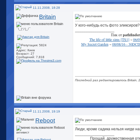
11.11.2008, 18:28
Britain
У кого-нибудь есть фото эликсиров
¯\_(ツ)_/¯
__________________
Пик от
pathfinder
The life of little sims [TS1]
~
06/0
My Secret Garden
~
08/08/16 - 30DCD
Адрес: Киев
Возраст: 27
Сообщений: 7,818
Последний раз редактировалось Britain, 
11.11.2008, 19:19
Reboot
Люди, кроме садика нельзя нигде н
активист
__________________
Прощай, дружественная отк