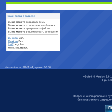
Ваши права в разделе
Вы
не можете
создавать темы
Вы
не можете
отвечать на сообщения
Вы
не можете
прикреплять файлы
Вы
не можете
редактировать сообщения
BB коды
Вкл.
Смайлы
Вкл.
[IMG]
код
Вкл.
HTML код
Выкл.
Часовой пояс GMT +4, время:
00:56
vBulletin® Version 3.6.
При сот
Запрещено копирование и пу
без письменного разрешен