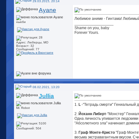
29.03.2015, 20:14
Ayane
Любимое аниме - Гинтама! Любимый 
ньюби
__________________
Shame on you, baby
Forever Yours.
Адрес: Люберцы, МО
Возраст: 32
Сообщений: 77
08.02.2021, 13:20
Jullia
1.
L
-"Тетрадь смерти" Гениальный д
Mr. Robot
2.
Йоханн Либерт
-"Монстер" Гениа
Одна личность упивается людскими 
"Абсолютного зла" начинает домини
Сообщений: 504
3.
Граф Монте-Кристо
"Граф Монте"
весьма экстравагантным вкусом. Сч