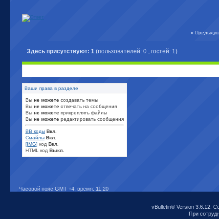
«
Предыдущ
Здесь присутствуют: 1
(пользователей: 0 , гостей: 1)
Ваши права в разделе
Вы
не можете
создавать темы
Вы
не можете
отвечать на сообщения
Вы
не можете
прикреплять файлы
Вы
не можете
редактировать сообщения
BB коды
Вкл.
Смайлы
Вкл.
[IMG]
код
Вкл.
HTML код
Выкл.
Часовой пояс GMT +4, время:
11:20
vBulletin® Version 3.6.12. C
При сотрудни