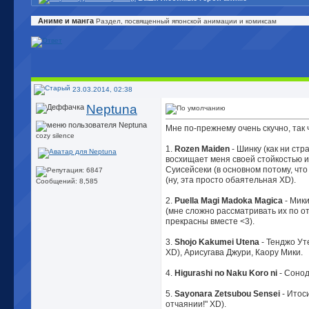
Аниме и манга
Раздел, посвященный японской анимации и комиксам
23.03.2014, 02:38
Neptuna
Мне по-прежнему очень скучно, так ч
cozy silence
1.
Rozen Maiden
- Шинку (как ни стр
восхищает меня своей стойкостью и
Суисейсеки (в основном потому, чт
(ну, эта просто обаятельная XD).
Сообщений: 8,585
2.
Puella Magi Madoka Magica
- Мики
(мне сложно рассматривать их по от
прекрасны вместе <3).
3.
Shojo Kakumei Utena
- Тенджо Ут
XD), Арисугава Джури, Каору Мики.
4.
Higurashi no Naku Koro ni
- Сонод
5.
Sayonara Zetsubou Sensei
- Итос
отчаянии!" XD).