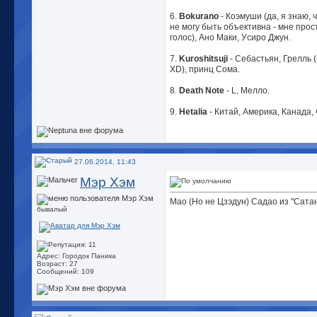
6.
Bokurano
- Коэмуши (да, я знаю, ч
не могу быть объективна - мне прос
голос), Ано Маки, Уcиро Джун.
7.
Kuroshitsuji
- Себастьян, Грелль
XD), принц Сома.
8.
Death Note
- L, Мелло.
9.
Hetalia
- Китай, Америка, Канада,
27.06.2014, 11:43
Мэр Хэм
Мао (Но не Цзэдун) Садао из "Сатан
бывалый
Адрес: Городок Паника
Возраст: 27
Сообщений: 109