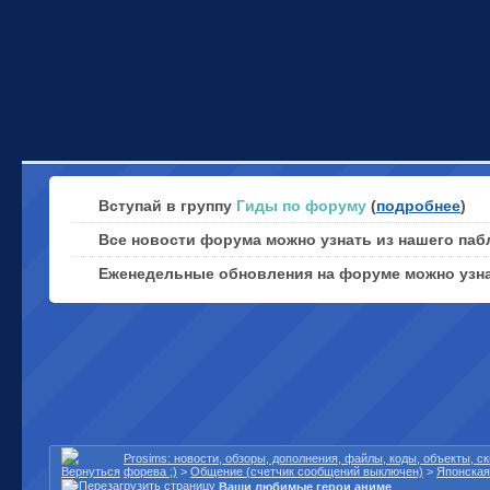
Вступай в группу
Гиды по форуму
(
подробнее
)
Все новости форума можно узнать из нашего паб
Еженедельные обновления на форуме можно узн
Prosims: новости, обзоры, дополнения, файлы, коды, объекты, 
форева ;)
>
Общение (счетчик сообщений выключен)
>
Японская
Ваши любимые герои аниме