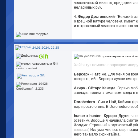
человеческой жизнью, придерживаяс
неласковых рук.
4.
Федор Достоевский
- "Великий и
о грешной натуре человека, имеет
и откровенный человек с истинно з
24.01.2024, 22:25
Gift
промахнулась темой м
Хай! я тут немного попракрастинир
carrion comfort
Берсерк
-
Гатс
же. Для меня он воо
говорить, ибо Берсерк лучше смотр
Акира
-
Сётаро Канеда
. Горячо лю
Сообщений: 2,233
завладел моим вниманием, когда я п
Dorohedoro
- Син и Ной, Кайман (п
пар просто огонь. В Dorohedoro воо
hunter x hunter
-
Куроро
. Другие чл
эстетику. Вообще я начинала смотр
Золдик
. Странный и жутковатый уб
волосах)
Иллуми мне все еще нравитс
него так мало скринтайма.