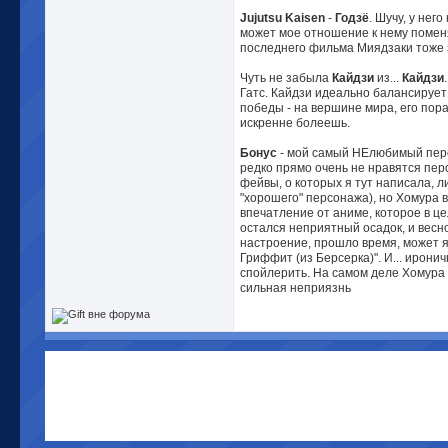
Jujutsu Kaisen
-
Годзё
. Шучу, у нег
может мое отношение к нему помен
последнего фильма Миядзаки тоже 
Чуть не забыла
Кайдзи
из...
Кайдзи
Гатс. Кайдзи идеально балансирует
победы - на вершине мира, его пор
искренне болеешь.
Бонус
- мой самый НЕлюбимый пер
редко прямо очень не нравятся пер
фейвы, о которых я тут написала, 
"хорошего" персонажа), но Хомура 
впечатление от аниме, которое в ц
остался неприятный осадок, и весн
настроение, прошло время, может я 
Гриффит (из Берсерка)". И... иронич
спойлерить. На самом деле Хомура 
сильная неприязнь