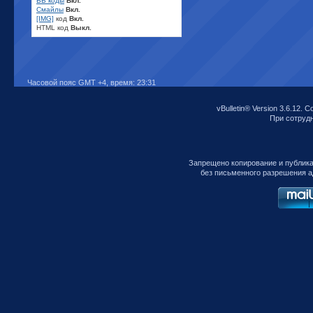
BB коды
Вкл.
Смайлы
Вкл.
[IMG]
код
Вкл.
HTML код
Выкл.
Часовой пояс GMT +4, время:
23:31
vBulletin® Version 3.6.12. C
При сотрудни
Запрещено копирование и публик
без письменного разрешения а