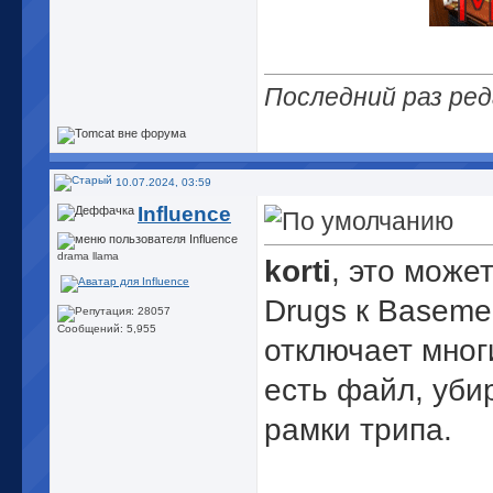
Последний раз ред
10.07.2024, 03:59
Influence
drama llama
korti
, это може
Drugs к Basemen
Сообщений: 5,955
отключает мног
есть файл, уби
рамки трипа.