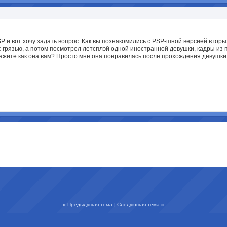
P и вот хочу задать вопрос. Как вы познакомились с PSP-шной версией вторых
с грязью, а потом посмотрел летсплэй одной иностранной девушки, кадры из
 скажите как она вам? Просто мне она понравилась после прохождения девушки
«
Предыдущая тема
|
Следующая тема
»