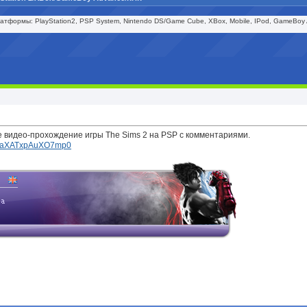
тформы: PlayStation2, PSP System, Nintendo DS/Game Cube, XBox, Mobile, IPod, GameBoy Adv
е видео-прохождение игры The Sims 2 на PSP с комментариями.
st...aXATxpAuXO7mp0