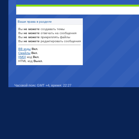
Ваши права в разделе
Вы
не можете
создавать темы
Вы
не можете
отвечать на сообщения
Вы
не можете
прикреплять файлы
Вы
не можете
редактировать сообщения
BB коды
Вкл.
Смайлы
Вкл.
[IMG]
код
Вкл.
HTML код
Выкл.
Часовой пояс GMT +4, время:
22:27