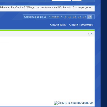
ance, PlayStation3, Wii и др., в том числе и на iOS, Android. В этом разделе
Страница 15 из 15
«
Первая
<
5
11
12
13
14
15
Опции темы
Опции просмотра
#
141