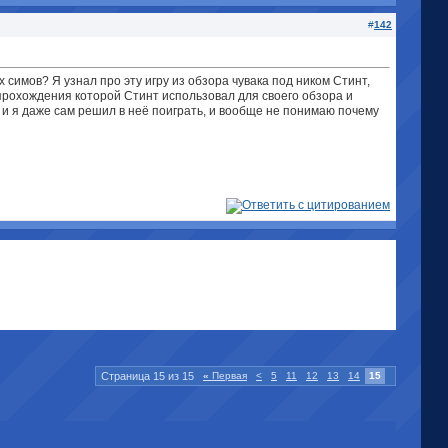
#
142
 симов? Я узнал про эту игру из обзора чувака под ником Стинт,
 прохождения которой Стинт использовал для своего обзора и
 и я даже сам решил в неё поиграть, и вообще не понимаю почему
Страница 15 из 15
«
Первая
<
5
11
12
13
14
15