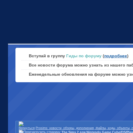
Вступай в группу
Гиды по форуму
(
подробнее
)
Все новости форума можно узнать из нашего па
Еженедельные обновления на форуме можно уз
Prosims: новости, обзоры, дополнения, файлы, коды, объекты,
The Sims 2 для Nintendo Game Cube/DS/Pla