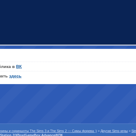
блика в
ВК
нать
здесь
 скины и скриншоты The Sims 3 и The Sims 2 — Симы форева ;)
>
Другие Sims-игры
>
Si
yStation 2/XBox/GameBoy Advance/КПК