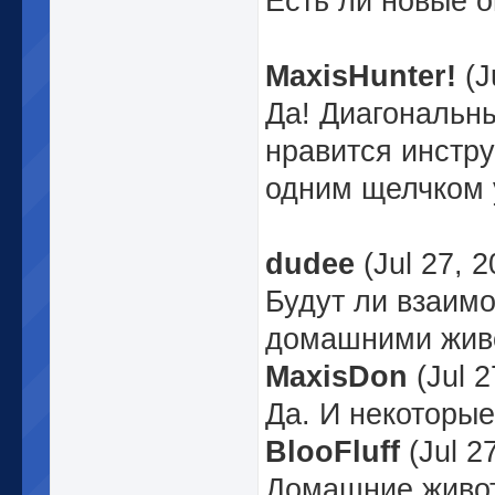
Есть ли новые 
MaxisHunter!
(J
Да! Диагональн
нравится инстру
одним щелчком 
dudee
(Jul 27, 
Будут ли взаим
домашними жив
MaxisDon
(Jul 2
Да. И некоторы
BlooFluff
(Jul 2
Домашние живот