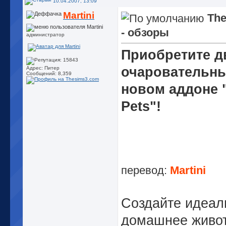
10.04.2007, 13:09
Martini
The
- обзоры
администратор
Приобретите д
очаровательны
Адрес: Питер
Сообщений: 8,359
новом аддоне "
Pets"!
перевод:
Martini
Создайте идеал
домашнее живо