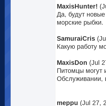
MaxisHunter!
(J
Да, будут новые
морские рыбки.
SamuraiCris
(Ju
Какую работу м
MaxisDon
(Jul 
Питомцы могут 
Обслуживании, 
meppu
(Jul 27, 