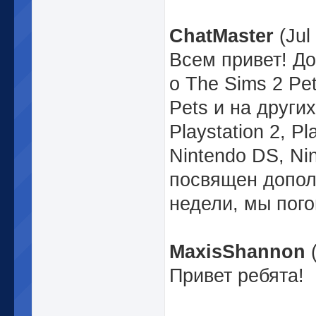
ChatMaster
(Jul
Всем привет! Д
о The Sims 2 Pe
Pets и на други
Playstation 2, P
Nintendo DS, Ni
посвящен допол
недели, мы пого
MaxisShannon
(
Привет ребята!