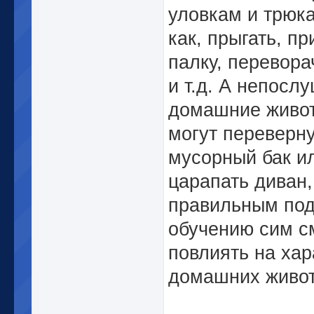
уловкам и трюк
как, прыгать, п
палку, перевора
и т.д. А непосл
домашние живо
могут переверн
мусорный бак и
царапать диван,
правильным под
обучению сим с
повлиять на хар
домашних живо