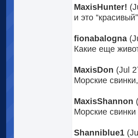
MaxisHunter!
(J
и это “красивый”
fionabalogna
(J
Какие еще живот
MaxisDon
(Jul 
Морские свинки,
MaxisShannon
Морские свинки
Shanniblue1
(Ju