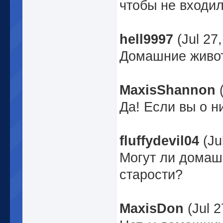
чтобы не входил
hell9997
(Jul 27
Домашние живот
MaxisShannon
(
Да! Если вы о ни
fluffydevil04
(Ju
Могут ли домаш
старости?
MaxisDon
(Jul 2