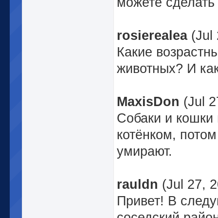
можете сделать 
rosierealea
(Jul
Какие возрастн
животных? И как
MaxisDon
(Jul 2
Собаки и кошки
котёнком, пото
умирают.
rauldn
(Jul 27, 
Привет! В след
соседский райо