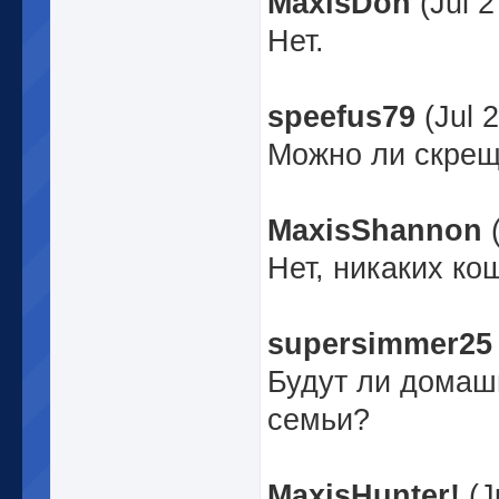
MaxisDon
(Jul 2
Нет.
speefus79
(Jul 
Можно ли скрещ
MaxisShannon
(
Нет, никаких кош
supersimmer25
Будут ли домаш
семьи?
MaxisHunter!
(J