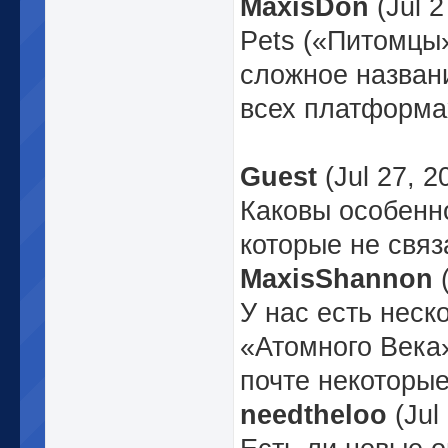
MaxisDon
(Jul 2
Pets («Питомцы»
сложное названи
всех платформа
Guest
(Jul 27, 2
Каковы особенно
которые не свя
MaxisShannon
(
У нас есть неск
«Атомного Века
почте некоторы
needtheloo
(Jul