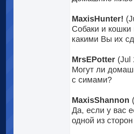
MaxisHunter!
(J
Собаки и кошки 
какими Вы их сде
MrsEPotter
(Jul 
Могут ли домаш
с симами?
MaxisShannon
(
Да, если у вас 
одной из сторон