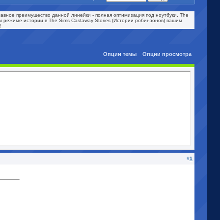
 главное преимущество данной линейки - полная оптимизация под ноутбуки. The
ом режиме истории в The Sims Castaway Stories (Истории робинзонов) вашим
!
Опции темы
Опции просмотра
#
1