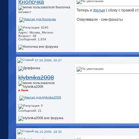
Кнопочка
Теперь и
фильм
( сбоку с правой с
активист
Озвучмвали - сим-фанаты
Адрес: Москва_Митино
Возраст: 39
Сообщений: 1,654
07.04.2008, 20:37
klybnika2008
в бане
Сообщений: 21
06.10.2009, 18:32