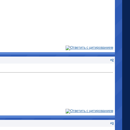
#
2
#
3