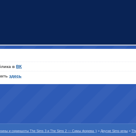
блика в
ВК
нать
здесь
 скины и скриншоты The Sims 3 и The Sims 2 — Симы форева ;)
>
Другие Sims-игры
>
Th