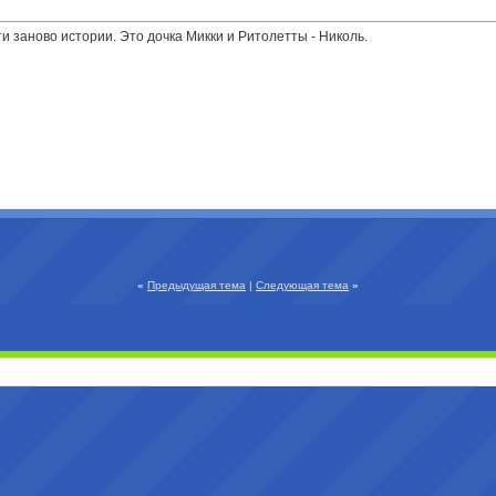
и заново истории. Это дочка Микки и Ритолетты - Николь.
«
Предыдущая тема
|
Следующая тема
»