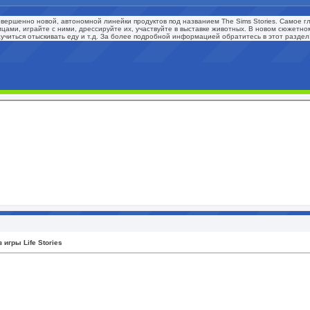
к совершенно новой, автономной линейки продуктов под названием The Sims Stories. Самое
томцами, играйте с ними, дрессируйте их, участвуйте в выставке животных. В новом сюжетн
учиться отыскивать еду и т.д. За более подробной информацией обратитесь в этот раздел
 игры Life Stories