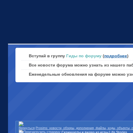
Вступай в группу
Гиды по форуму
(
подробнее
)
Все новости форума можно узнать из нашего па
Еженедельные обновления на форуме можно уз
Prosims: новости, обзоры, дополнения, файлы, коды, объекты,
Скриншоты и видео из игры Life Stories