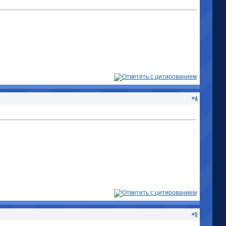
#
4
#
5