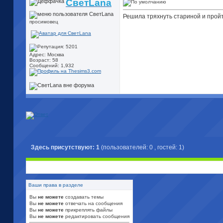
СветLana
Решила тряхнуть стариной и пройт
просимовец
Адрес: Москва
Возраст: 58
Сообщений: 1,932
Здесь присутствуют: 1
(пользователей: 0 , гостей: 1)
Ваши права в разделе
Вы
не можете
создавать темы
Вы
не можете
отвечать на сообщения
Вы
не можете
прикреплять файлы
Вы
не можете
редактировать сообщения