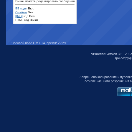
Вы
не можете
редактировать сообщения
BB коды
Вкл.
Смайлы
Вкл.
[IMG]
код
Вкл.
HTML код
Выкл.
Часовой пояс GMT +4, время:
22:29
vBulletin® Version 3.6.12. C
При сотрудни
Запрещено копирование и публик
без письменного разрешения а