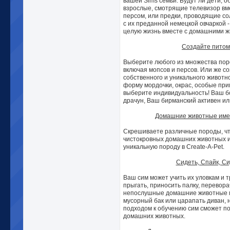
вашей Sims семьи. Будут ли дети, 
взрослые, смотрящие телевизор вм
персом, или предки, проводящие со
с их преданной немецкой овчаркой 
целую жизнь вместе с домашними 
Создайте питом
Выберите любого из множества поро
включая мопсов и персов. Или же с
собственного и уникального животно
форму мордочки, окрас, особые прим
выберите индивидуальность! Ваш б
драчун, Ваш бирманский активен и
Домашние животные имею
Скрешиваете различные породы, ч
чистокровных домашних животных 
уникальную породу в Create-A-Pet.
Сидеть, Спайк, Си
Ваш сим может учить их уловкам и т
прыгать, приносить палку, переворач
непослушные домашние животные м
мусорный бак или царапать диван, 
подходом к обучению сим сможет по
домашних животных.