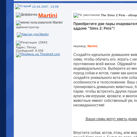
10.04.2007, 13:09
Martini
The Sims 2 Pets - обзо
Приобретите две пары очаровател
администратор
аддоне "Sims 2: Pets"!
перевод:
Martini
Адрес: Питер
Сообщений: 8,359
Создайте идеальное домашнее жив
сима, чтобы обучать его, играть с ни
протяжении всей жизни. Обдумайте в
индивидуальности. Выберите из мн
пород собак и котов, такие как шноз
создайте уникального кота или соба
особенности и телосложение. Ваш 
тренировать домашних животных, бр
парке, чтобы встретить других пуши
купить им игрушки, кровати, и мног
животные имеют собственный ум, по
неожиданностям!
Ваши симы могут иметь дом
Впустите собак, котов, птиц, или мо