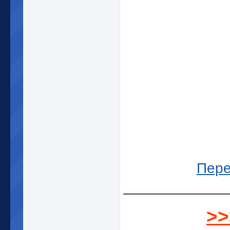
Пере
_____________
>>