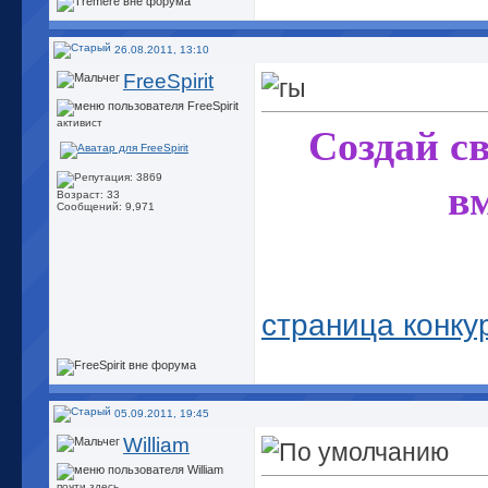
26.08.2011, 13:10
FreeSpirit
активист
Создай св
вм
Возраст: 33
Сообщений: 9,971
страница конку
05.09.2011, 19:45
William
почти здесь...