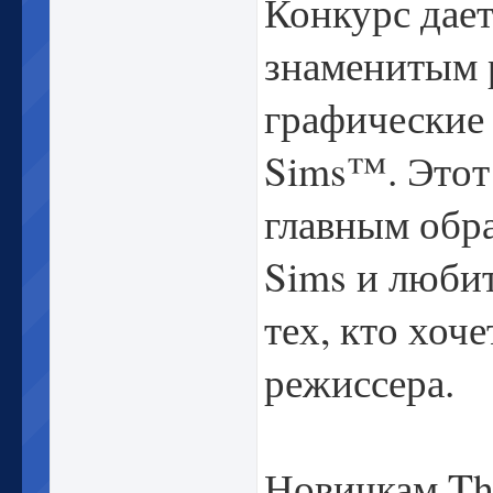
Конкурс дает
знаменитым 
графические
Sims™. Этот 
главным обра
Sims и любит
тех, кто хоч
режиссера.
Новичкам Th