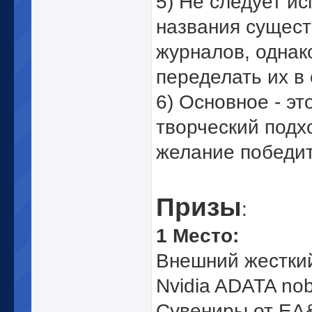
5) Не следует и
названия сущес
журналов, однак
переделать их в 
6) Основное - эт
творческий подх
желание победит
Призы
:
1 Место:
Внешний жестки
Nvidia ADATA nob
Сувениры от EA&