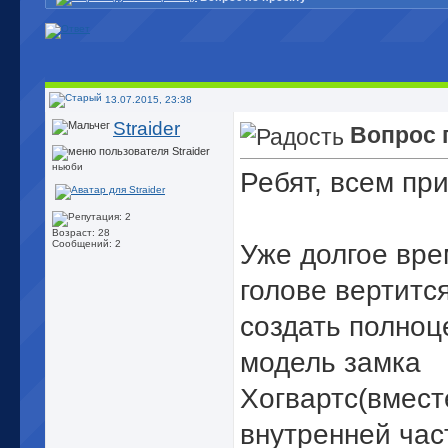
13.07.2015, 23:38
Straider
Вопрос 
ньюби
Ребят, всем пр
Возраст: 28
Сообщений: 2
Уже долгое вре
голове вертитс
создать полно
модель замка
Хогвартс(вмест
внутренней час