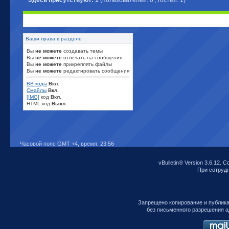
Здесь присутствуют: 1
(пользователей: 0 , гостей: 1)
Ваши права в разделе
Вы
не можете
создавать темы
Вы
не можете
отвечать на сообщения
Вы
не можете
прикреплять файлы
Вы
не можете
редактировать сообщения
BB коды
Вкл.
Смайлы
Вкл.
[IMG]
код
Вкл.
HTML код
Выкл.
Часовой пояс GMT +4, время:
23:56
vBulletin® Version 3.6.12. C
При сотрудни
Запрещено копирование и публик
без письменного разрешения а