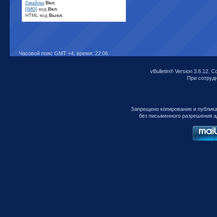
Смайлы
Вкл.
[IMG]
код
Вкл.
HTML код
Выкл.
Часовой пояс GMT +4, время:
22:06
vBulletin® Version 3.6.12. C
При сотрудни
Запрещено копирование и публик
без письменного разрешения а