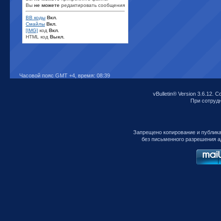
Вы
не можете
редактировать сообщения
BB коды
Вкл.
Смайлы
Вкл.
[IMG]
код
Вкл.
HTML код
Выкл.
Часовой пояс GMT +4, время:
08:39
vBulletin® Version 3.6.12. C
При сотрудни
Запрещено копирование и публик
без письменного разрешения а