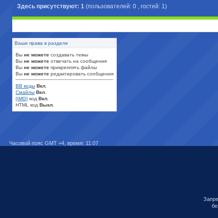
Здесь присутствуют: 1
(пользователей: 0 , гостей: 1)
Ваши права в разделе
Вы
не можете
создавать темы
Вы
не можете
отвечать на сообщения
Вы
не можете
прикреплять файлы
Вы
не можете
редактировать сообщения
BB коды
Вкл.
Смайлы
Вкл.
[IMG]
код
Вкл.
HTML код
Выкл.
Часовой пояс GMT +4, время:
11:07
Запре
бе