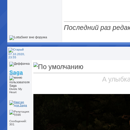
Последний раз редак
07.10.2020,
23:55
Saga
А улыбка
Divide My
Heart
Сообщений:
301