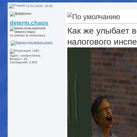
13.01.2026, 19:08
determ.chaos
Как же улыбает 
no pierdas la tramontana
налогового инсп
Адрес: random forest
Возраст: 31
Сообщений: 2,602