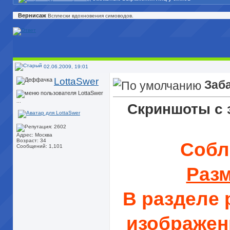
Вернисаж
Всплески вдохновения симоводов.
02.06.2009, 19:01
LottaSwer
Заб
...
Скриншоты с
Адрес: Москва
Возраст: 34
Собл
Сообщений: 1,101
Раз
В разделе
изображени