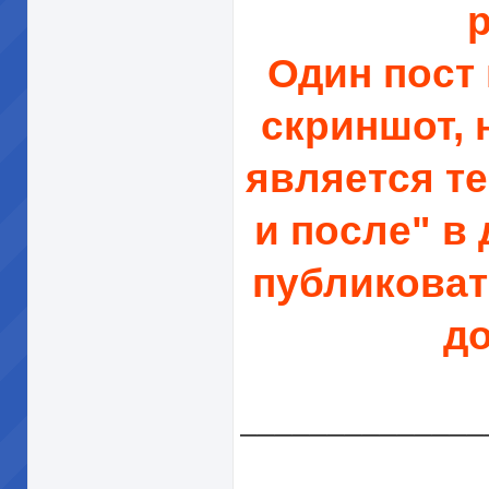
р
Один пост
скриншот, 
является т
и после" в
публиковат
до
______________