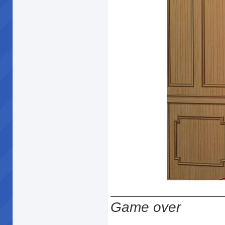
______________
Game over