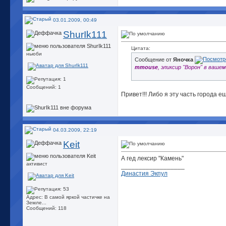
03.01.2009, 00:49
ShurIk111
Цитата:
ньюби
Сообщение от
Янoчкa
mmouse
, эликсир "Ворон" в вашем
Сообщений: 1
Привет!!! Либо я эту часть города 
04.03.2009, 22:19
Keit
А гед лексир "Камень"
активист
__________________
Династия Экпул
Адрес: В самой яркой частичке на
Земле...
Сообщений: 118