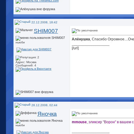
22.12.2008, 18:42
SHIM007
Алёнушка
, Спасибо Огромное....Оче
ньюби
__________________
[/url]
Адрес: Москва
Сообщений: 4
28.12.2008, 02:44
Янoчкa
mmouse
, эликсир "Ворон" в вашем с
ньюби
__________________