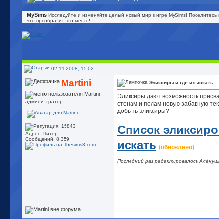
MySims
Исследуйте и изменяйте целый новый мир в игре MySims! Поселитесь 
что преобразит это место!
02.11.2008, 15:02
Martini
Эликсиры и где их искать
Эликсиры дают возможность присва
администратор
стенам и полам новую забавную тек
добыть эликсиры?
Список эликсиров
Адрес: Питер
Сообщений: 8,359
искать
(обновлено)
Последний раз редактировалось Алёнушк