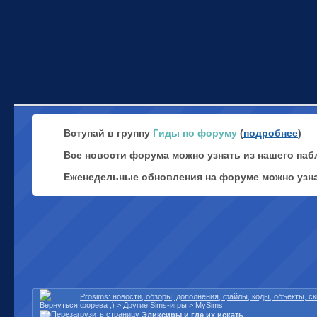
Вступай в группу
Гиды по форуму
(
подробнее
)
Все новости форума можно узнать из нашего паб
Еженедельные обновления на форуме можно узн
Prosims: новости, обзоры, дополнения, файлы, коды, объекты, 
форева ;)
>
Другие Sims-игры
>
MySims
Эликсиры и где их искать