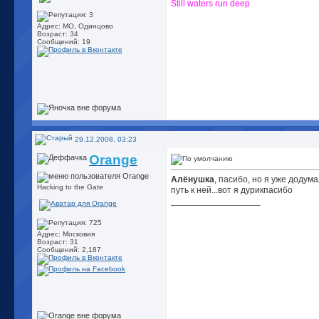
Still waters run deep
Адрес: МО, Одинцово
Возраст: 34
Сообщений: 19
29.12.2008, 03:23
Orange
Алёнушка
, пасибо, но я уже додум
Hacking to the Gate
путь к ней...вот я дурик
пасибо
__________________
Адрес: Московия
Возраст: 31
Сообщений: 2,187