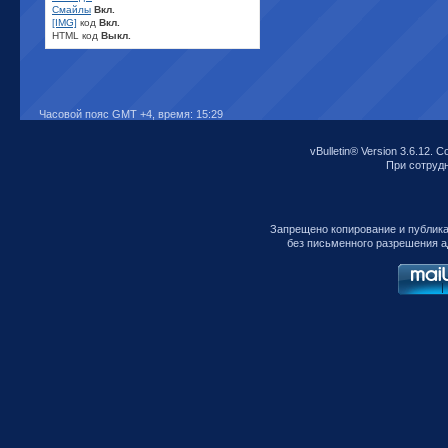
Смайлы
Вкл.
[IMG]
код
Вкл.
HTML код
Выкл.
Часовой пояс GMT +4, время:
15:29
vBulletin® Version 3.6.12. C
При сотрудни
Запрещено копирование и публик
без письменного разрешения а