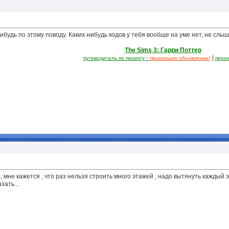
нибудь по этому поводу. Каких-нибудь кодов у тебя вообще на уме нет, не слы
The Sims 3: Гарри Поттер
-
|
путеводитель по проекту
произошло обновление!
перек
), мне кажется , что раз нельзя строить много этажей , надо вытянуть каждый э
зать...