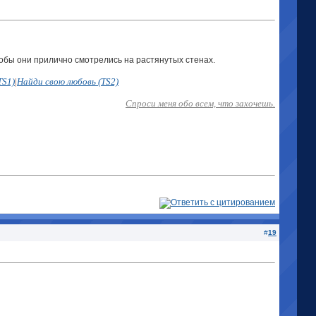
чтобы они прилично смотрелись на растянутых стенах.
TS1)
|
Найди свою любовь (TS2)
Спроси меня обо всем, что захочешь.
#
19