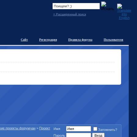
+ Расширенный поиск
Сайт
Регистрация
Правила форума
Пользователи
кие проекты форумчан
>
Проект
Имя
Запомнить?
Пароль