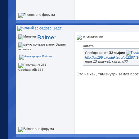
25.06.2010, 14:27
Baimer
Цитата:
активист
Сообщение от
ЯЭльфик
http://cs199.vkontakte.ru/u6228741
там 13 этажей, как это??
Сообщений: 338
Это не хак , там внутри земля прос
__________________