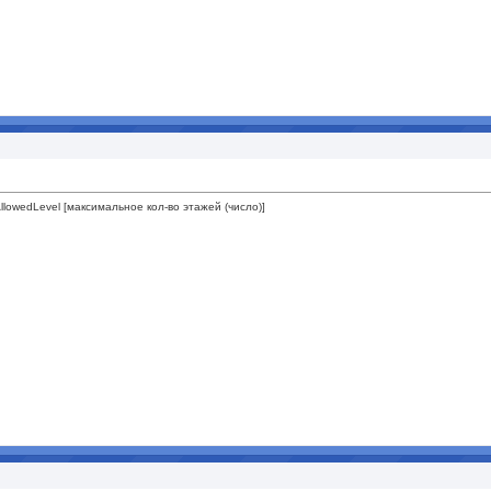
AllowedLevel [максимальное кол-во этажей (число)]