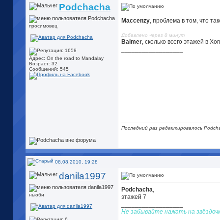
Podchacha
Maccenzy
, проблема в том, что так
просимовец
Добавлено через 8 минут
Baimer
, сколько всего этажей в Х
__________________
Адрес: On the road to Mandalay
Возраст: 32
Сообщений: 545
Последний раз редактировалось Podcha
08.08.2010, 19:28
danila1997
Podchacha
,
ньюби
этажей 7
__________________
Не забывайте нажать на звёздочк