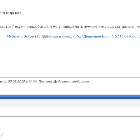
ого кода нет.
огвартсе? Если понадобится, я могу переделать нужные окна в двухэтажные, 
Мебель и декор (TS3)
|
Мебель и декор (TS2)
|
Династия Бали (TS1)
|
Одежда (
cha, 05.08.2010 в
16:50
. Причина: Добавлено сообщение
у!