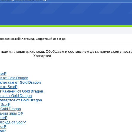
окрестностей: Хогсмид, Запретный лес и др.
ками, планами, картами. Обобщаем и составляем детальную схему пост
Хогвартса
corP
в от Gold Dragon
клеткам от Gold Dragon
в от ScorP
 Камней) от Gold Dragon
тса от Gold Dragon
огвартса от Gold Dragon
 ScorP
 Gold Dragon
дании игры ОФ
ScorP
грида от ScorP
corP
orP