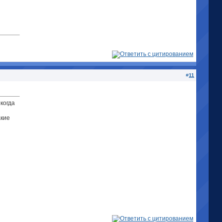
#
11
когда
акие