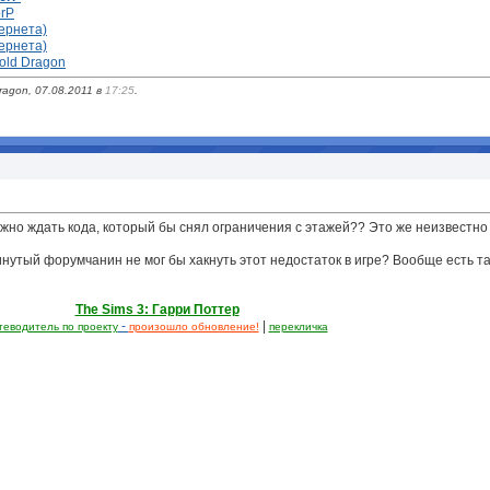
orP
ернета)
ернета)
old Dragon
agon, 07.08.2011 в
17:25
.
ужно ждать кода, который бы снял ограничения с этажей?? Это же неизвестно 
инутый форумчанин не мог бы хакнуть этот недостаток в игре? Вообще есть т
The Sims 3: Гарри Поттер
-
|
теводитель по проекту
произошло обновление!
перекличка