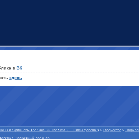
блика в
ВК
нать
здесь
 скины и скриншоты The Sims 3 и The Sims 2 — Симы форева ;)
>
Творчество
>
Творчес
Хогсмид, Запретный лес и др.