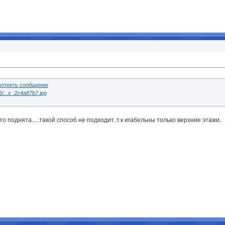
6/...x_2c4a87b7.jpg
то поднята.....такой способ не подходит..т.к игабельны только верхние этажи..