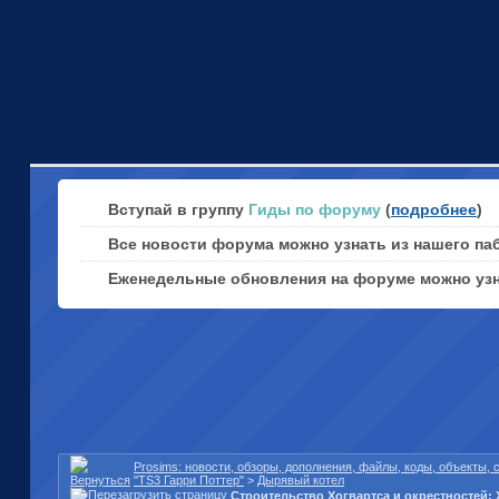
Вступай в группу
Гиды по форуму
(
подробнее
)
Все новости форума можно узнать из нашего па
Еженедельные обновления на форуме можно уз
Prosims: новости, обзоры, дополнения, файлы, коды, объекты,
"TS3 Гарри Поттер"
>
Дырявый котел
Строительство Хогвартса и окрестностей: 