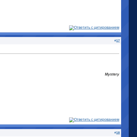
#
17
Mystery
#
18