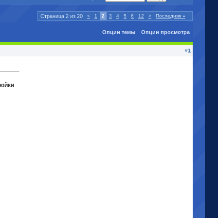
Страница 2 из 20
<
1
2
3
4
5
6
12
>
Последняя
»
Опции темы
Опции просмотра
#
1
ройки