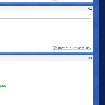
#
12
#
13
личка