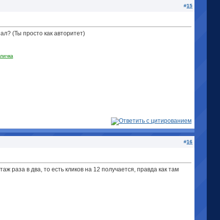
#
15
шал? (Ты просто как авторитет
)
личка
#
16
таж раза в два, то есть кликов на 12 получается, правда как там