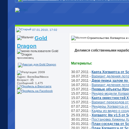
07.01.2010, 17:02
Gold
Строительство Хогвартса и 
Dragon
Делимся собственными наработ
просимовец
Материалы:
30.07.2011 -
Карта Хогвартса от S
16.07.2011 -
Вариант деления лото
Адрес: Вилейка/Минск
Возраст: 35
16.07.2011 -
Двор перед залом по 
Сообщений: 1,475
16.07.2011 -
Вариант деления лото
15.07.2011 -
Первые объекты (Круг
15.07.2011 -
Рендер модели Хогвар
15.07.2011 -
Карта окрестностей Х
15.07.2011 -
Вариант переходов от
07.07.2011 -
Рендеры Хогвартса от
07.07.2011 -
Кадры из видео о соз
25.03.2011 -
Хогвартс lite v1.5 от 
30.01.2011 -
Постановка Хижины Ха
20.01.2011 -
План соседства от S
20.01.2011 -
План Хогвартса от Sc