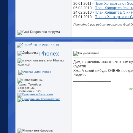
20.01.2011 -
План Хогвартса от Sc
05.03.2010 -
План Хогвартса (с инт
24.02.2010 -
План Хогвартса (с инт
07.01.2010 -
Планы Хогвартса от G
Последний раз редактировалось Gold Dr
18.06.2010, 18:19
Phonex
Дим, ты хочешь сказать, что нам н
бывалый
будет!!!
Хм... А какой-нибудь ОЧЕНЬ продв
люди??
__________________
Адрес: Твинбрук
Возраст: 31
пу
Сообщений: 129