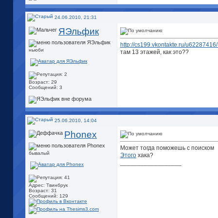
24.06.2010, 21:31
ЯЭльфик
http://cs199.vkontakte.ru/u62287416
ньюби
там 13 этажей, как это??
Возраст: 29
Сообщений: 3
25.06.2010, 14:04
Phonex
Может тогда поможешь с поиском
бывалый
Этого
хака?
__________________
Адрес: Твинбрук
Возраст: 31
Сообщений: 129