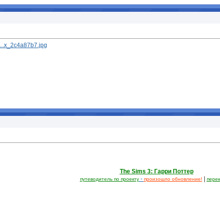
/...x_2c4a87b7.jpg
The Sims 3: Гарри Поттер
-
|
путеводитель по проекту
произошло обновление!
перек