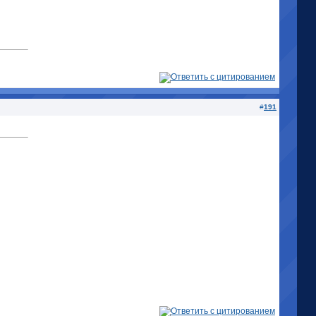
#
191