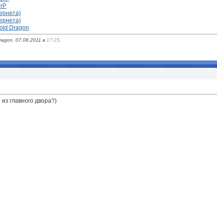
orP
ернета)
ернета)
old Dragon
agon, 07.08.2011 в
17:25
.
 из главного двора?)