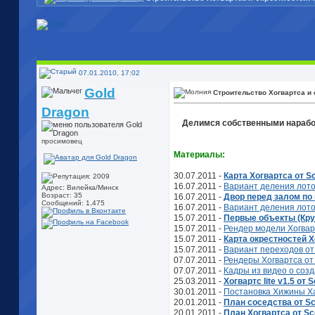
07.01.2010, 17:02
Gold
Строительство Хогвартса и 
Dragon
Делимся собственными наработ
просимовец
Материалы:
30.07.2011 -
Карта Хогвартса от S
16.07.2011 -
Вариант деления лото
Адрес: Вилейка/Минск
Возраст: 35
16.07.2011 -
Двор перед залом по 
Сообщений: 1,475
16.07.2011 -
Вариант деления лото
15.07.2011 -
Первые объекты (Круг
15.07.2011 -
Рендер модели Хогвар
15.07.2011 -
Карта окрестностей Х
15.07.2011 -
Вариант переходов от
07.07.2011 -
Рендеры Хогвартса от
07.07.2011 -
Кадры из видео о соз
25.03.2011 -
Хогвартс lite v1.5 от 
30.01.2011 -
Постановка Хижины Ха
20.01.2011 -
План соседства от S
20.01.2011 -
План Хогвартса от Sc