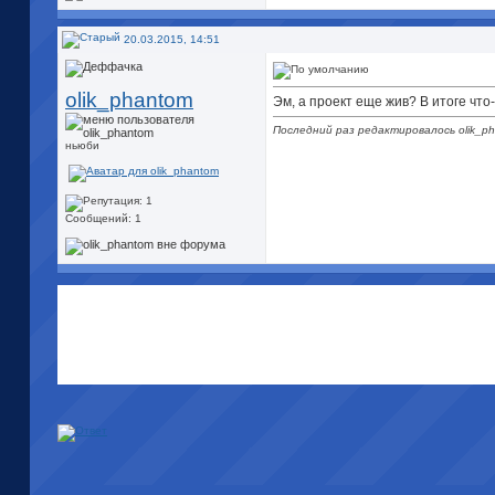
20.03.2015, 14:51
olik_phantom
Эм, а проект еще жив? В итоге что
Последний раз редактировалось olik_ph
ньюби
Сообщений: 1