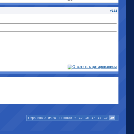
#
192
Страница 20 из 20
«
Первая
<
10
16
17
18
19
20