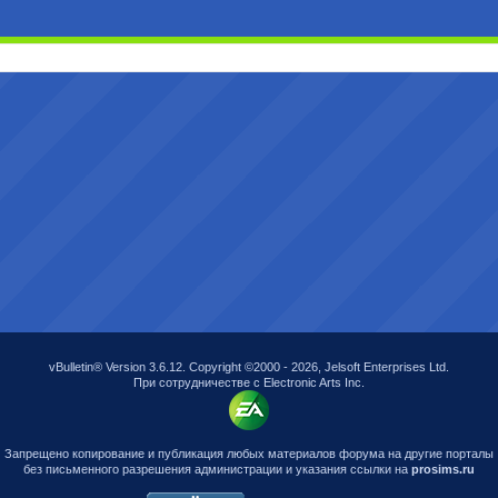
vBulletin® Version 3.6.12. Copyright ©2000 - 2026, Jelsoft Enterprises Ltd.
При сотрудничестве с Electronic Arts Inc.
Запрещено копирование и публикация любых материалов форума на другие порталы
без письменного разрешения администрации и указания ссылки на
prosims.ru