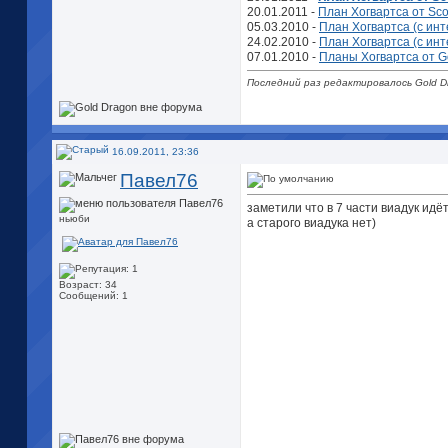
20.01.2011 -
План Хогвартса от Sc
05.03.2010 -
План Хогвартса (с инт
24.02.2010 -
План Хогвартса (с инт
07.01.2010 -
Планы Хогвартса от G
Последний раз редактировалось Gold Dr
16.09.2011, 23:36
Павел76
заметили что в 7 части виадук идёт
ньюби
а старого виадука нет)
Возраст: 34
Сообщений: 1