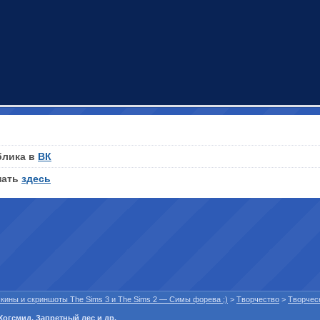
блика в
ВК
нать
здесь
 скины и скриншоты The Sims 3 и The Sims 2 — Симы форева ;)
>
Творчество
>
Творчес
Хогсмид, Запретный лес и др.