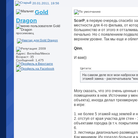
20.01.2011, 19:56
Gold
Dragon
ScorP
, в первую очередь спасибо з
местности для 4-го фильма, от кото
большинство и от этого я отталкива
просимовец
печально. Но с появлением подвало
верхнем уровне. Так мы еще и обл
Qinn
,
Адрес: Вилейка/Минск
Возраст: 35
И вам))
Сообщений: 1,475
Цитата:
На самом деле все мои наброски 
этажей замка - распечатывала "мил
Могу сказать, что это очень ценные
помещениях в нем. Источники у мен
объекта), иногда делал трехмерную
в игре:
1. не более 5 этажей над землей и 
2. отступ от края участка для стен 
объектами городка (в т.ч. покрыти
6.
3. лестницы диагонально размещать
Как минимум. Их гораздо больше и 