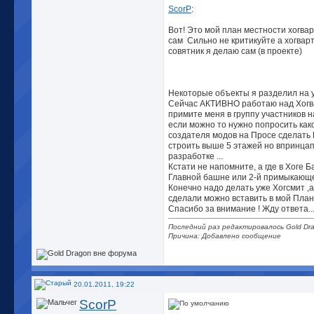
ScorP
:
Вот! Это мой план местности хогвар
сам
Сильно не критикуйте а хогвартс
совятник я делаю сам (в проекте)
Некоторые объекты я разделил на уч
Сейчас АКТИВНО работаю над Хогв
примите меня в группу участников н
если можно то нужно попросить как
создателя модов на Просе сделат
строить выше 5 этажей но впринцап
разработке ...
Кстати не напомните, а где в Хоге
Главной башне или 2-й примыкающ
Конечно надо делать уже Хогсмит ,а
сделали можно вставить в мой План 
Спасибо за внимание ! Жду ответа..
Последний раз редактировалось Gold Dra
Причина: Добавлено сообщение
20.01.2011, 19:22
ScorP