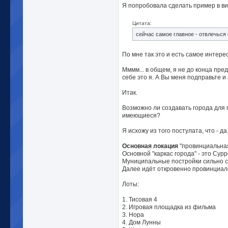
Я попробовала сделать пример в виз
Цитата:
сейчас самое главное - отвлечься
По мне так это и есть самое интере
Мммм... в общем, я не до конца пре
себе это я. А Вы меня подправьте и
Итак.
Возможно ли создавать города для п
имеющиеся?
Я исхожу из того постулата, что - 
Основная локация
"провинциальная
Основной "каркас города" - это Сур
Муниципальные постройки сильно ску
Далее идёт откровенно провинциал
Лоты:
1. Тисовая 4
2. Игровая площадка из фильма
3. Нора
4. Дом Лунны