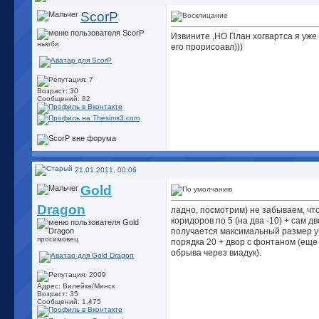
ScorP
Извините ,НО План хогвартса я уже
ньюби
его прорисоавл)))
Возраст: 30
Сообщений: 82
21.01.2011, 00:06
Gold
Dragon
ладно, посмотрим) не забываем, чт
коридоров по 5 (на два -10) + сам 
получается максимальный размер у
просимовец
порядка 20 + двор с фонтаном (еще 20
обрыва через виадук).
Адрес: Вилейка/Минск
Возраст: 35
Сообщений: 1,475