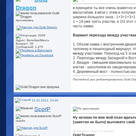
Dragon
в принципе ты все очень грамотно 
масштабам. в вязи с этим и получае
ширина большого зала - 1+3+1+3+1+
просимовец
1 = 19 уже треть участка. и 2/3 это
часть замка.
Вариант перехода между участка
Адрес: Вилейка/Минск
Возраст: 35
1. Объем замка с внутренним дворо
Сообщений: 1,475
тропинку и пешеходный маршрут. На
между участками. Переход на 5 эта
2. Переходы между Западной и Вост
3. Виадук - смещаем максимально н
клетки - заполняем их смоделиров
4. Деревянный мост - полностью рас
Последний раз редактировалось Gold Dra
21.01.2011, 15:40
ScorP
Ну незнаю по мне мой план идеал
ньюби
(заметно не было) выложите свой
Добавлено через 12 минут
Gold Dragon
,