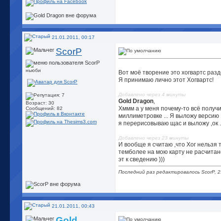
21.01.2011, 00:17
ScorP
ньюби
Вот моё творение это хогвартс разд
Я принимаю лично этот Хогвартс!
Добавлено через 4 минуты
Gold Dragon
,
Возраст: 30
Хммм а у меня почему-то всё получ
Сообщений: 82
миллиметровке ... Я выложу версию
я перерисовываю щас и выложу ,ок ....
Добавлено через 23 минуты
И вообще я считаю ,что Хог нельзя та
темболее на мою карту не расчитано
эт к сведению )))
Последний раз редактировалось ScorP, 2
21.01.2011, 00:43
Gold