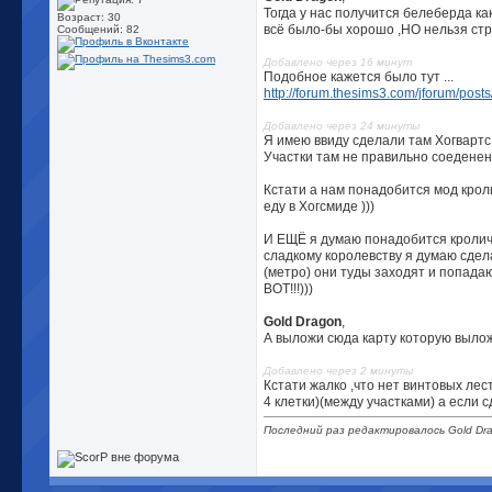
Тогда у нас получится белеберда как 
Возраст: 30
всё было-бы хорошо ,НО нельзя стр
Сообщений: 82
Добавлено через 16 минут
Подобное кажется было тут ...
http://forum.thesims3.com/jforum/posts
Добавлено через 24 минуты
Я имею ввиду сделали там Хогвартс 
Участки там не правильно соеденен
Кстати а нам понадобится мод кроли
еду в Хогсмиде )))
И ЕЩЁ я думаю понадобится кроличь
сладкому королевству я думаю сдела
(метро) они туды заходят и попадаю
ВОТ!!!)))
Gold Dragon
,
А выложи сюда карту которую выложи
Добавлено через 2 минуты
Кстати жалко ,что нет винтовых лес
4 клетки)(между участками) а если с
Последний раз редактировалось Gold Dra