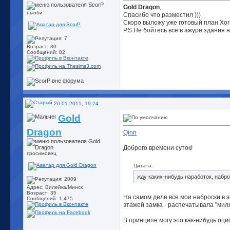
Gold Dragon
,
ньюби
Спасибо что разместил )))
Скоро выложу уже готовый план Хог
P.S.Не бойтесь всё в ажуре здания н
Возраст: 30
Сообщений: 82
20.01.2011, 19:24
Gold
Dragon
Qinn
Доброго времени суток!
просимовец
Цитата:
жду каких-нибудь наработок, набр
Адрес: Вилейка/Минск
Возраст: 35
На самом деле все мои наброски в
Сообщений: 1,475
этажей замка - распечатывала "милл
В принципе могу это как-нибудь оц