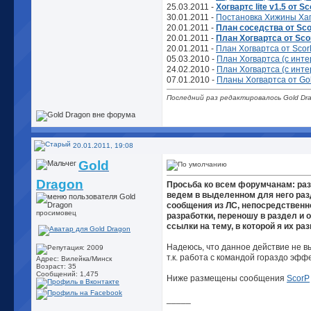
25.03.2011 -
Хогвартс lite v1.5 от S
30.01.2011 -
Постановка Хижины Хаг
20.01.2011 -
План соседства от Sc
20.01.2011 -
План Хогвартса от Sco
20.01.2011 -
План Хогвартса от Scor
05.03.2010 -
План Хогвартса (с инте
24.02.2010 -
План Хогвартса (с инте
07.01.2010 -
Планы Хогвартса от Go
Последний раз редактировалось Gold Dra
20.01.2011, 19:08
Gold
Dragon
Просьба ко всем форумчанам: раз
ведем в выделенном для него раз
сообщения из ЛС, непосредствен
просимовец
разработки, переношу в раздел и 
ссылки на тему, в которой я их ра
Надеюсь, что данное действие не в
т.к. работа с командой гораздо эфф
Адрес: Вилейка/Минск
Возраст: 35
Сообщений: 1,475
Ниже размещены сообщения
ScorP
_____