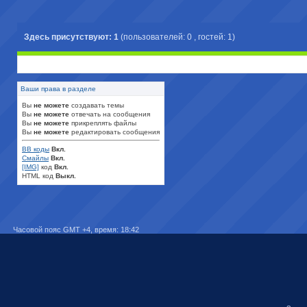
Здесь присутствуют: 1
(пользователей: 0 , гостей: 1)
Ваши права в разделе
Вы
не можете
создавать темы
Вы
не можете
отвечать на сообщения
Вы
не можете
прикреплять файлы
Вы
не можете
редактировать сообщения
BB коды
Вкл.
Смайлы
Вкл.
[IMG]
код
Вкл.
HTML код
Выкл.
Часовой пояс GMT +4, время:
18:42