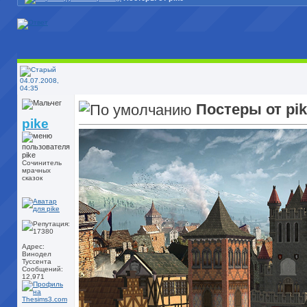
04.07.2008,
04:35
Постеры от pi
pike
Сочинитель
мрачных
сказок
Адрес:
Винодел
Туссента
Сообщений:
12,971