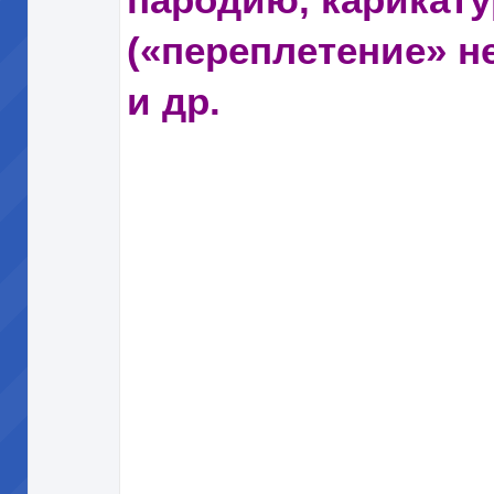
пародию, карикату
(«переплетение» н
и др.