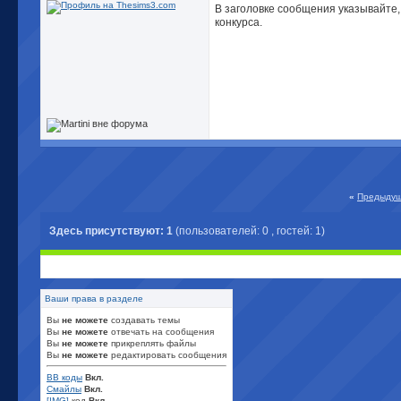
В заголовке сообщения указывайте,
конкурса.
«
Предыдущ
Здесь присутствуют: 1
(пользователей: 0 , гостей: 1)
Ваши права в разделе
Вы
не можете
создавать темы
Вы
не можете
отвечать на сообщения
Вы
не можете
прикреплять файлы
Вы
не можете
редактировать сообщения
BB коды
Вкл.
Смайлы
Вкл.
[IMG]
код
Вкл.