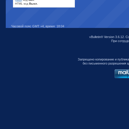
HTML код
Выкл.
Часовой пояс GMT +4, время:
18:04
vBulletin® Version 3.6.12. C
При сотрудни
Запрещено копирование и публик
без письменного разрешения а