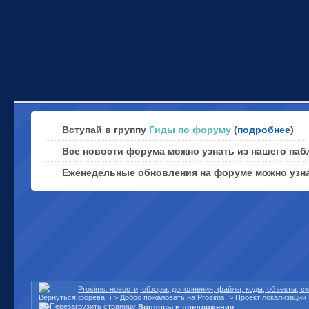
Вступай в группу
Гиды по форуму
(
подробнее
)
Все новости форума можно узнать из нашего паб
Еженедельные обновления на форуме можно узн
Prosims: новости, обзоры, дополнения, файлы, коды, объекты, 
форева ;)
>
Добро пожаловать на Prosims!
>
Проект локализации 
Вопросы и предложения