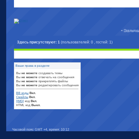
«
Предыдущ
Здесь присутствуют: 1
(пользователей: 0 , гостей: 1)
Ваши права в разделе
Вы
не можете
создавать темы
Вы
не можете
отвечать на сообщения
Вы
не можете
прикреплять файлы
Вы
не можете
редактировать сообщения
BB коды
Вкл.
Смайлы
Вкл.
[IMG]
код
Вкл.
HTML код
Выкл.
Часовой пояс GMT +4, время:
10:12