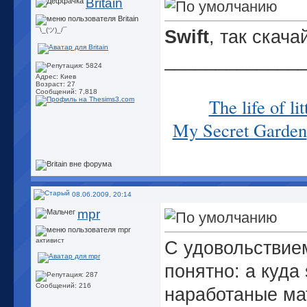
Britain
¯\_(ツ)_/¯
Swift
, так скача
_____________
Адрес: Киев
Возраст: 27
Сообщений: 7,818
The life of li
My Secret Garden
08.06.2009, 20:14
mpr
активист
С удовольствием
понятно: а куда
Сообщений: 216
наработаные мат