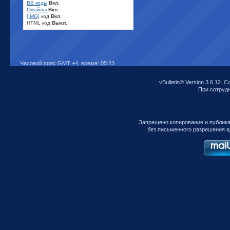
BB коды
Вкл.
Смайлы
Вкл.
[IMG]
код
Вкл.
HTML код
Выкл.
Часовой пояс GMT +4, время:
05:23
vBulletin® Version 3.6.12. C
При сотрудни
Запрещено копирование и публик
без письменного разрешения а