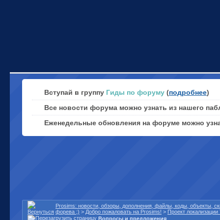
Вступай в группу
Гиды по форуму
(
подробнее
)
Все новости форума можно узнать из нашего паб
Еженедельные обновления на форуме можно узн
Prosims: новости, обзоры, дополнения, файлы, коды, объекты, 
форева ;)
>
Добро пожаловать на Prosims!
>
Проект локализации 
Вопросы и предложения