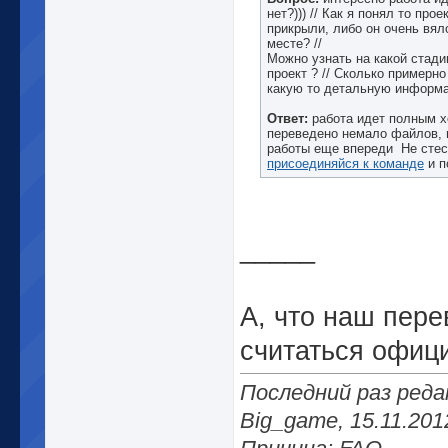
нет?))) // Как я понял то прое
прикрыли, либо он очень вял
месте? //
Можно узнать на какой стади
проект ? // Сколько примерно
какую то детальную информ
Ответ:
работа идет полным х
переведено немало файлов, 
работы еще впереди
Не стес
присоединяйся к команде
и п
_____
А, что наш пере
считаться офи
Последний раз ред
Big_game, 15.11.201