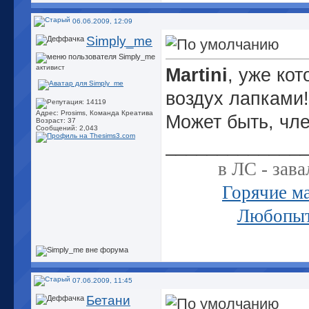
06.06.2009, 12:09
Simply_me
активист
Martini
, уже ко
воздух лапками!
Адрес: Prosims, Команда Креатива
Может быть, чл
Возраст: 37
Сообщений: 2,043
_____________
в ЛС - зава
Горячие м
Любопыт
07.06.2009, 11:45
Бетани