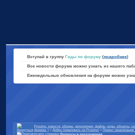
Вступай в группу
Гиды по форуму
(
подробнее
)
Все новости форума можно узнать из нашего паб
Еженедельные обновления на форуме можно узн
Prosims: новости, обзоры, дополнения, файлы, коды, объекты, 
форева ;)
>
Добро пожаловать на Prosims!
>
Проект локализации 
Вопросы и предложения