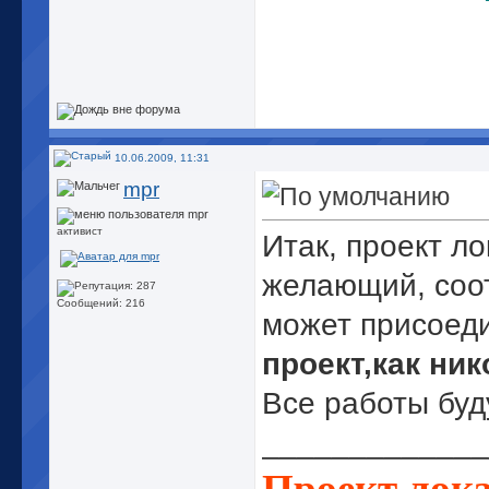
10.06.2009, 11:31
mpr
активист
Итак, проект л
желающий, со
Сообщений: 216
может присоед
проект,как ни
Все работы буд
_____________
Проект лок