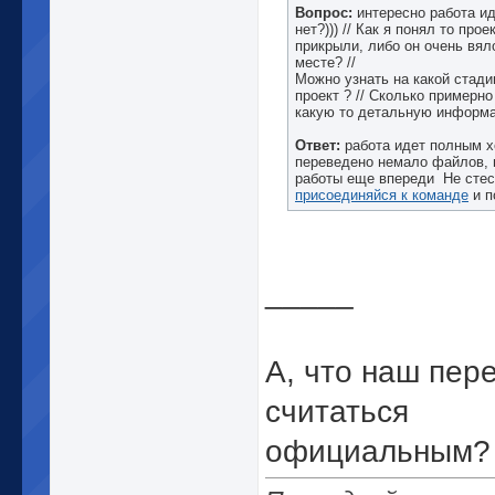
Вопрос:
интересно работа ид
нет?))) // Как я понял то прое
прикрыли, либо он очень вял
месте? //
Можно узнать на какой стади
проект ? // Сколько примерно
какую то детальную информ
Ответ:
работа идет полным х
переведено немало файлов, 
работы еще впереди
Не стес
присоединяйся к команде
и п
_____
А, что наш пер
считаться
официальным?