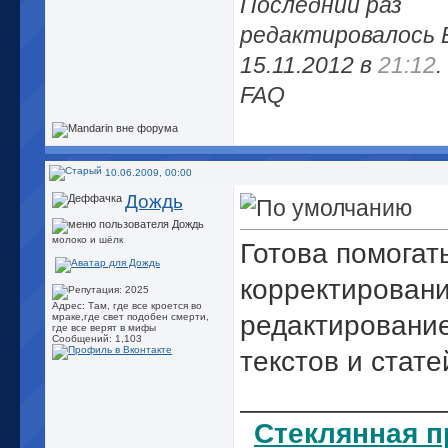
Последний раз
редактировалось 
15.11.2012 в
21:12
.
FAQ
10.06.2009, 00:00
Дождь
молоко и шёлк
Готова помогат
корректирован
Адрес: Там, где все кроется во
редактировани
мраке,где свет подобен смерти,
где все верят в мифы
Сообщений: 1,103
текстов и стате
_____________
Стеклянная п