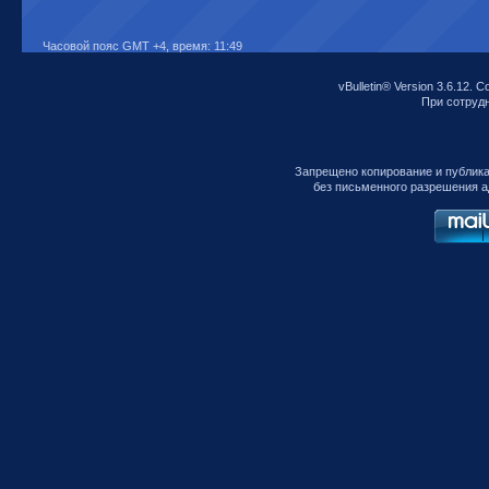
Часовой пояс GMT +4, время:
11:49
vBulletin® Version 3.6.12. C
При сотрудни
Запрещено копирование и публик
без письменного разрешения а