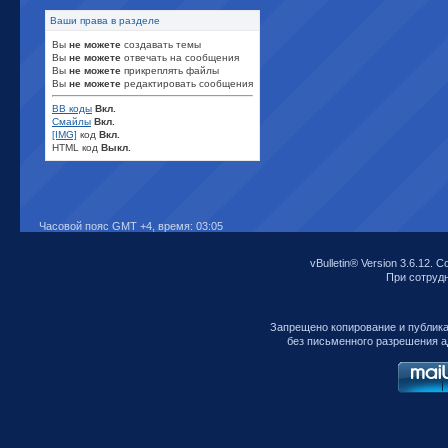
Ваши права в разделе
Вы
не можете
создавать темы
Вы
не можете
отвечать на сообщения
Вы
не можете
прикреплять файлы
Вы
не можете
редактировать сообщения
BB коды
Вкл.
Смайлы
Вкл.
[IMG]
код
Вкл.
HTML код
Выкл.
Часовой пояс GMT +4, время:
03:05
vBulletin® Version 3.6.12. C
При сотрудни
Запрещено копирование и публик
без письменного разрешения а