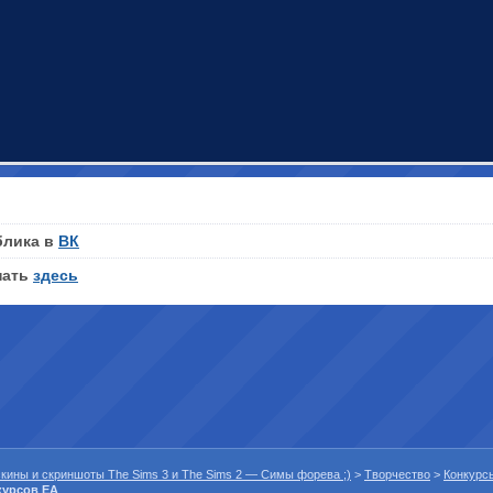
блика в
ВК
нать
здесь
 скины и скриншоты The Sims 3 и The Sims 2 — Симы форева ;)
>
Творчество
>
Конкурс
курсов EA