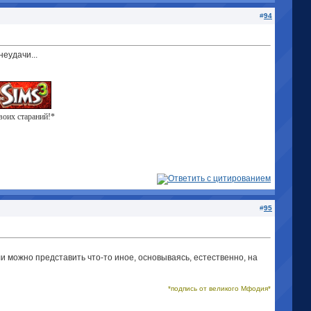
#
94
неудачи...
твоих стараний!*
#
95
и можно представить что-то иное, основываясь, естественно, на
*подпись от великого Мфодия*