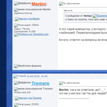
Martini
Цитата:
администратор
Сообщение от
Veritas
я даже не поняла, что это там з
А это такой компьютер, у которого
Адрес: Питер
Сообщений: 8,359
слабенький. Первопроходцем была
Кстати, ответят на вопросы во вто
16.06.2010, 15:46
Tremere
Martini
, так и не ответили, да? -_-'
Veritas aka KG
что же у них все так "не для людей
__________________