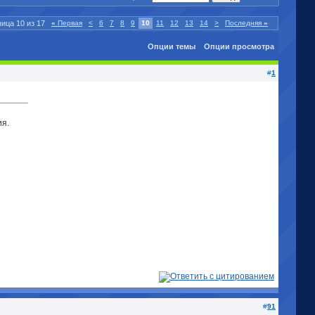
ица 10 из 17
«
Первая
<
6
7
8
9
10
11
12
13
14
>
Последняя
»
Опции темы
Опции просмотра
#
1
ия.
#
91