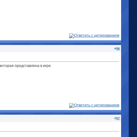
#
96
 которая представлена в игре.
#
97