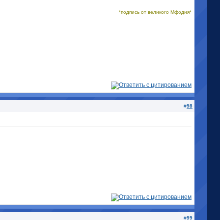
*подпись от великого Мфодия*
#
98
#
99