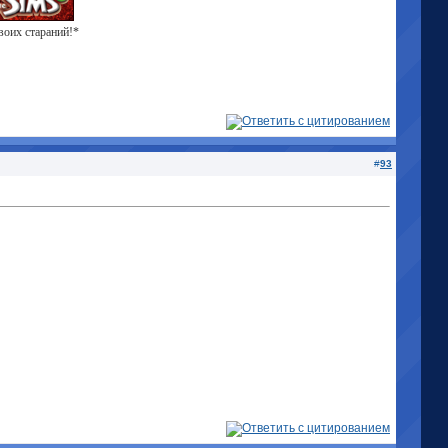
твоих стараний!*
#
93