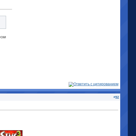
ески
#
92