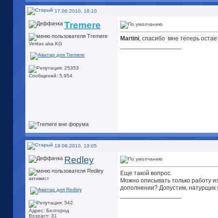
17.06.2010, 18:10
Tremere
Martini
, спасибо
мне теперь остает
Veritas aka KG
__________________
Сообщений: 5,954
19.06.2010, 13:05
Redley
Еще такой вопрос.
активист
Можно описывать только работу из
дополнении? Допустим, натурщик у
__________________
Адрес: Белгород
Возраст: 31