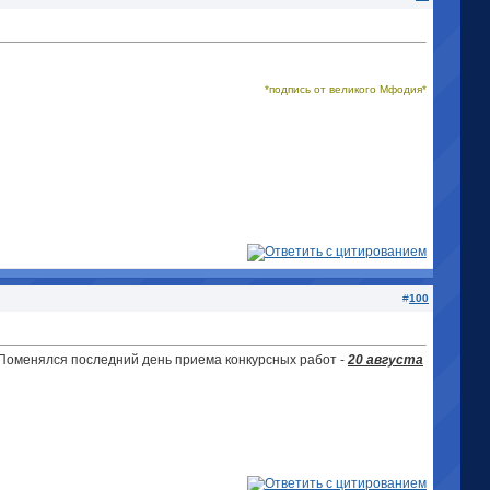
*подпись от великого Мфодия*
#
100
у". Поменялся последний день приема конкурсных работ -
20 августа