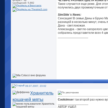
ЧЕТЫРЕ РАЗНЫХ ЦВЕТА КОЖИ В 
Возраст: 34
Сообщений: 5,882
Такое случается еще реже. Для это
получились двух промежуточным от
SimSitie`s News:
Сенсация! В семье Даны и Бруно М
разницей в несколько минут, очень п
Дана - светлокожая.
Александра - светло-загорелого цве
собрались представители всех 4 цв
__________________
09.07.2007, 23:02
Хранитель
кошачей мяты
Coolsimser
так второй раз нужно ву
__________________
АВТОР УШЕЛ