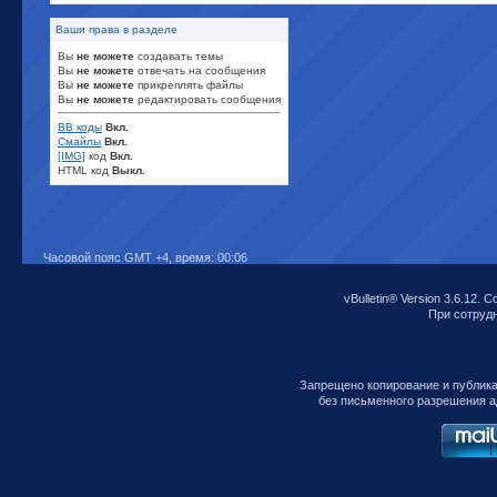
Ваши права в разделе
Вы
не можете
создавать темы
Вы
не можете
отвечать на сообщения
Вы
не можете
прикреплять файлы
Вы
не можете
редактировать сообщения
BB коды
Вкл.
Смайлы
Вкл.
[IMG]
код
Вкл.
HTML код
Выкл.
Часовой пояс GMT +4, время:
00:06
vBulletin® Version 3.6.12. C
При сотрудни
Запрещено копирование и публик
без письменного разрешения а