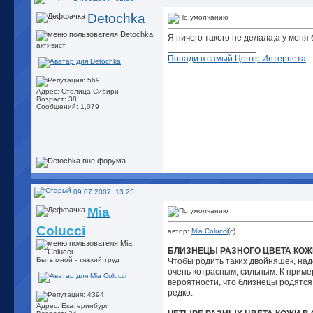
Detochka
Я ничего такого не делала,а у меня 
активист
__________________
Попади в самый Центр Интернета
Адрес: Столица Сибири
Возраст: 38
Сообщений: 1,079
09.07.2007, 13:25
Mia
Colucci
автор:
Mia Colucci
(с)
БЛИЗНЕЦЫ РАЗНОГО ЦВЕТА КОЖ
Быть мной - тяжкий труд
Чтобы родить таких двойняшек, над
очень котрасным, сильным. К приме
вероятности, что близнецы родятся 
редко.
Адрес: Екатеринбург