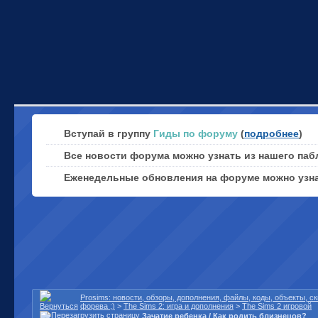
Вступай в группу
Гиды по форуму
(
подробнее
)
Все новости форума можно узнать из нашего паб
Еженедельные обновления на форуме можно узн
Prosims: новости, обзоры, дополнения, файлы, коды, объекты, 
форева ;)
>
The Sims 2: игра и дополнения
>
The Sims 2 игровой
Зачатие ребенка / Как родить близнецов?