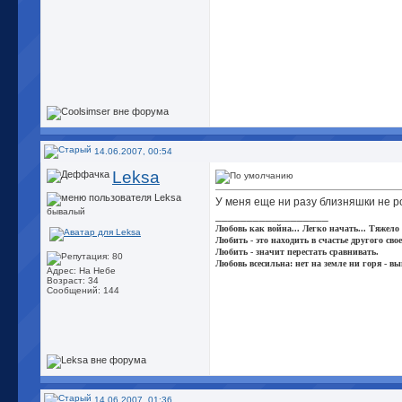
14.06.2007, 00:54
Leksa
У меня еще ни разу близняшки не ро
бывалый
__________________
Любовь как война... Легко начать... Тяжело
Любить - это находить в счастье другого свое
Любить - значит перестать сравнивать.
Любовь всесильна: нет на земле ни горя - вы
Адрес: На Небе
Возраст: 34
Сообщений: 144
14.06.2007, 01:36