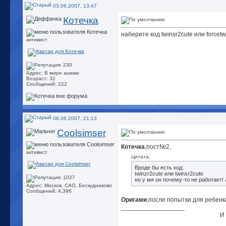
03.06.2007, 13:47
Котечка
наберите код twinsr2cute или force
активист
Адрес: В мире аниме
Возраст: 32
Сообщений: 222
06.06.2007, 21:13
Coolsimser
Котечка
,пост№2,
активист
Цитата:
Вроде бы есть код:
twinzr2cute или twinsr2cute
но у мя он почему-то не работает! 
Адрес: Москов, САО, Бескудниково
Сообщений: 4,396
Оригами
,после попытки для ребенк
__________________
И