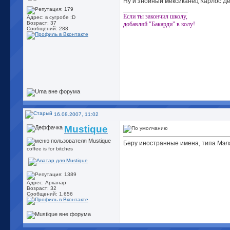
Ну и знойный мексиканец Карлос Д
__________________
Если ты закончил школу,
Адрес: в сугробе :D
Возраст: 37
добавляй "Бакарди" в колу!
Сообщений: 288
16.08.2007, 11:02
Mustique
Беру иностранные имена, типа Мэлан
coffee is for bitches
Адрес: Арканар
Возраст: 32
Сообщений: 1,656