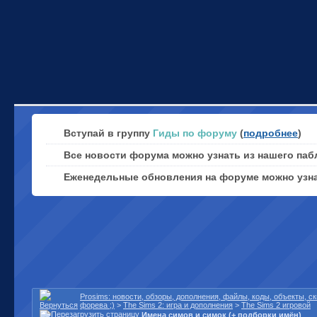
Вступай в группу
Гиды по форуму
(
подробнее
)
Все новости форума можно узнать из нашего паб
Еженедельные обновления на форуме можно узн
Prosims: новости, обзоры, дополнения, файлы, коды, объекты, 
форева ;)
>
The Sims 2: игра и дополнения
>
The Sims 2 игровой
Имена симов и симок (+ подборки имён)