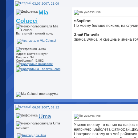
03.07.2007, 21:09
Mia
Colucci
::Sapfira::
По моему больше похоже, на случай
Быть мной - тяжкий труд
Злой Пятачёк
Зюмба Зямба
Я смешные имена толь
__________________
Адрес: Екатеринбург
Возраст: 34
Сообщений: 5,882
06.07.2007, 02:12
Uma
У меня почему-то мания на пафосны
активист
например: Вайолета Сатисфай, Джу
Наверное потому что мой райончик -