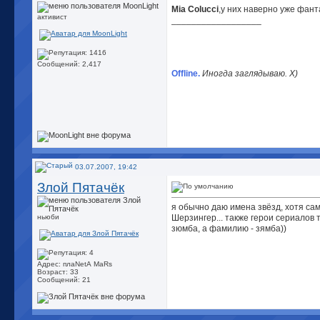
Mia Colucci
,у них наверно уже фант
активист
__________________
People=shit
Невидимое нечто.
хД
Я даун.
Сообщений: 2,417
Offline.
Иногда заглядываю. Х)
03.07.2007, 19:42
Злой Пятачёк
я обычно даю имена звёзд, хотя са
ньюби
Шерзингер... также герои сериалов
зюмба, а фамилию - зямба))
Адрес: плаNetА МаRs
Возраст: 33
Сообщений: 21