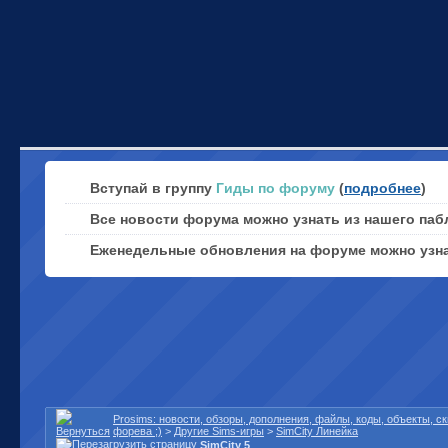
Вступай в группу
Гиды по форуму
(
подробнее
)
Все новости форума можно узнать из нашего паб
Еженедельные обновления на форуме можно узн
Prosims: новости, обзоры, дополнения, файлы, коды, объекты, 
форева ;)
>
Другие Sims-игры
>
SimCity Линейка
SimCity 5