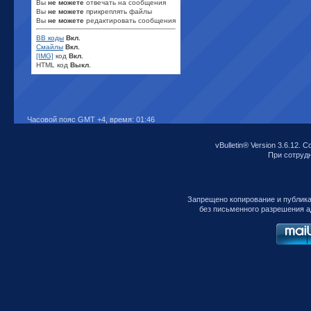
Вы
не можете
отвечать на сообщения
Вы
не можете
прикреплять файлы
Вы
не можете
редактировать сообщения
BB коды
Вкл.
Смайлы
Вкл.
[IMG]
код
Вкл.
HTML код
Выкл.
Часовой пояс GMT +4, время:
01:46
vBulletin® Version 3.6.12. C
При сотрудни
Запрещено копирование и публик
без письменного разрешения а