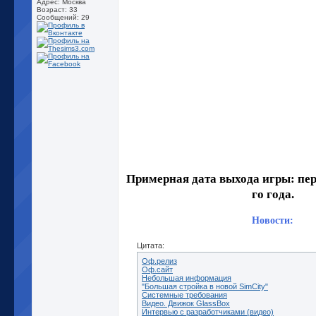
Адрес: Москва
Возраст: 33
Сообщений: 29
Примерная дата выхода игры: пер
го года.
Новости:
Цитата:
Оф.релиз
Оф.cайт
Небольшая информация
"Большая стройка в новой SimCity"
Системные требования
Видео. Движок GlassBox
Интервью с разработчиками (видео)