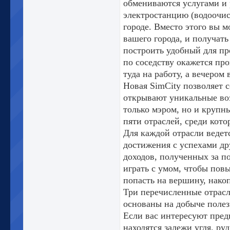
обмениваются услугами и 
электростанцию (водоочи
городе. Вместо этого вы м
вашего города, и получат
построить удобный для пр
по соседству окажется пр
туда на работу, а вечером
Новая SimCity позволяет с
открывают уникальные во
только мэром, но и крупн
пяти отраслей, среди кото
Для каждой отрасли ведетс
достижения с успехами др
доходов, полученных за п
играть с умом, чтобы пов
попасть на вершину, нако
Три перечисленные отрасл
основаны на добыче полез
Если вас интересуют предп
находятся залежи угля, ру