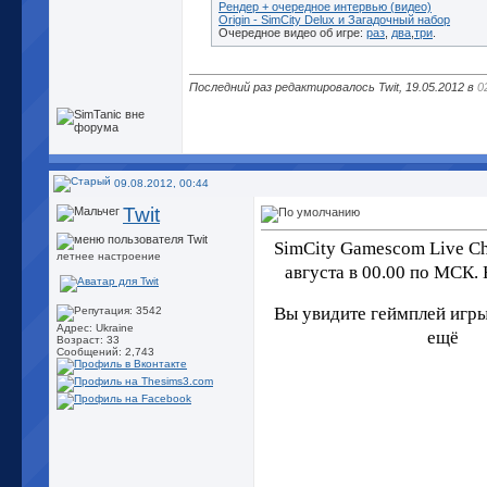
Рендер + очередное интервью (видео)
Origin - SimCity Delux и Загадочный набор
Очередное видео об игре:
раз
,
два
,
три
.
Последний раз редактировалось Twit, 19.05.2012 в
0
09.08.2012, 00:44
Twit
SimCity Gamescom Live C
летнее настроение
августа в 00.00 по МСК.
Вы увидите геймплей игры
Адрес: Ukraine
ещё
Возраст: 33
Сообщений: 2,743