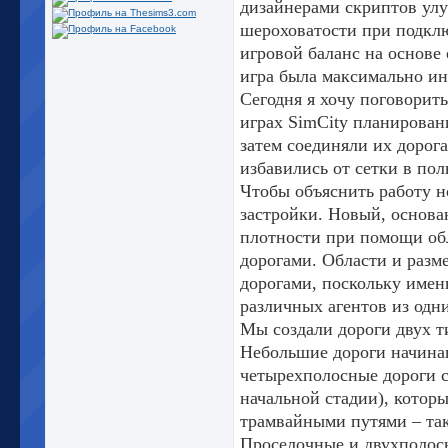
дизайнерами скриптов улу
шероховатости при подклю
игровой баланс на основе
игра была максимально ин
Сегодня я хочу поговорить
играх SimCity планировани
затем соединяли их дорог
избавились от сетки в пол
Чтобы объяснить работу н
застройки. Новый, основа
плотности при помощи обл
дорогами. Области и разм
дорогами, поскольку имен
различных агентов из одни
Мы создали дороги двух т
Небольшие дороги начина
четырехполосные дороги с
начальной стадии), котор
трамвайными путями – так
Проселочные и двухполосн