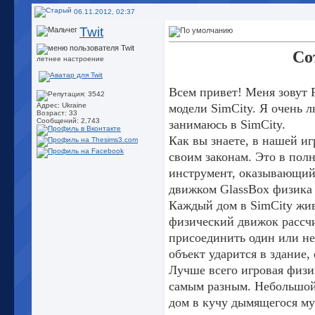
06.11.2012, 02:37
Twit
Со
летнее настроение
Всем привет! Меня зовут 
модели SimCity. Я очень 
Адрес: Ukraine
Возраст: 33
Сообщений: 2,743
занимаюсь в SimCity.
Как вы знаете, в нашей иг
своим законам. Это в пол
инструмент, оказывающий 
движком GlassBox физика 
Каждый дом в SimCity жив
физический движок рассч
присоединить один или не
объект ударится в здание,
Лучше всего игровая физи
самым разным. Небольшой 
дом в кучу дымящегося му