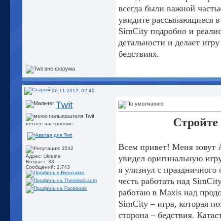
всегда были важной часть
увидите рассыпающиеся в
SimCity подробно и реали
детальности и делает игру
бедствиях.
06.11.2012, 02:40
Twit
Стройте 
летнее настроение
Всем привет! Меня зовут А
увидел оригинальную игру 
Адрес: Ukraine
Возраст: 33
Сообщений: 2,743
я улизнул с праздничного 
честь работать над SimCity
работаю в Maxis над прод
SimCity – игра, которая п
сторона – бедствия. Ката