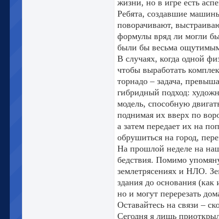
жизни, но в игре есть асп
Ребята, создавшие машины
поворачивают, выстраиваю
формулы вряд ли могли бы
были бы весьма ощутимы
В случаях, когда одной ф
чтобы выработать компле
торнадо – задача, превыш
гибридный подход: художн
модель, способную двигат
поднимая их вверх по вор
а затем передает их на п
обрушиться на город, пере
На прошлой неделе на н
бедствия. Помимо упомяну
землетрясениях и НЛО. Зе
здания до основания (как
но и могут перерезать до
Оставайтесь на связи – ск
Сегодня я лишь приоткрыл 