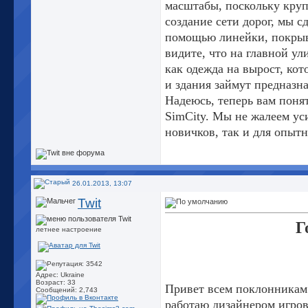
масштабы, поскольку кру
создание сети дорог, мы с
помощью линейки, покрыв
видите, что на главной ул
как одежда на вырост, кот
и здания займут предназна
Надеюсь, теперь вам поня
SimCity. Мы не жалеем ус
новичков, так и для опыт
26.01.2013, 13:07
Twit
Г
летнее настроение
Адрес: Ukraine
Возраст: 33
Привет всем поклонникам 
Сообщений: 2,743
работаю дизайнером игров