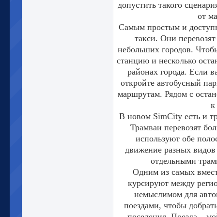
допустить такого сценари
от м
Самым простым и доступ
такси. Они перевозят
небольших городов. Чтоб
станцию и несколько ост
районах города. Если в
откройте автобусный пар
маршрутам. Рядом с оста
к
В новом SimCity есть и т
Трамваи перевозят бол
используют обе полос
движение разных видов 
отдельными трамв
Одним из самых вмест
курсируют между регион
немыслимом для автом
поездами, чтобы добрать
поселения. Поезда – м