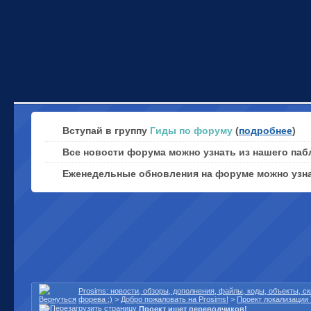
Вступай в группу
Гиды по форуму
(
подробнее
)
Все новости форума можно узнать из нашего паб
Еженедельные обновления на форуме можно узн
Prosims: новости, обзоры, дополнения, файлы, коды, объекты, 
форева ;)
>
Добро пожаловать на Prosims!
>
Проект локализации 
Проект ищет переводчиков!