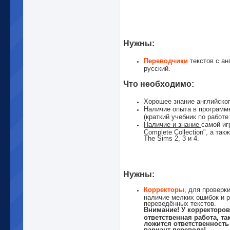
Нужны:
Переводчики
текстов с ан
русский.
Что необходимо:
Хорошее знание английског
Наличие опыта в программе 
(краткий учебник по работ
Наличие и знание
самой иг
Complete Collection", а так
The Sims 2, 3 и 4.
Нужны:
Корректоры
, для проверк
наличие мелких ошибок и 
переведённых текстов.
Внимание! У корректоров
ответственная работа, та
ложится ответственность
вариант перевода!