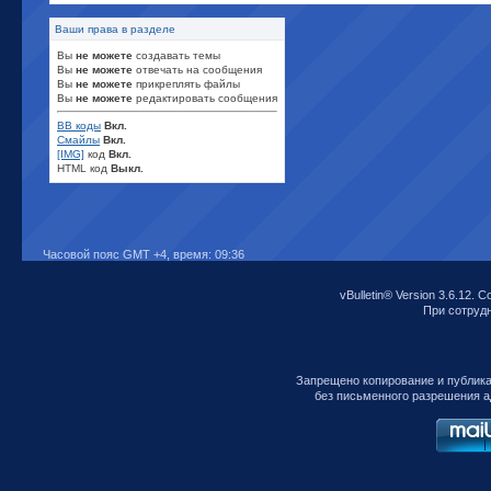
Ваши права в разделе
Вы
не можете
создавать темы
Вы
не можете
отвечать на сообщения
Вы
не можете
прикреплять файлы
Вы
не можете
редактировать сообщения
BB коды
Вкл.
Смайлы
Вкл.
[IMG]
код
Вкл.
HTML код
Выкл.
Часовой пояс GMT +4, время:
09:36
vBulletin® Version 3.6.12. C
При сотрудни
Запрещено копирование и публик
без письменного разрешения а