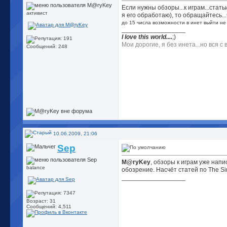
Если нужны обзоры...к играм...стат
активист
я его обработаю), то обращайтесь...ч
до 15 числа возможности в инет выйти не б
__________________
I love this world....
;)
Мои дорогие, я без инета...но вся с 
Сообщений: 248
10.06.2009, 21:06
Sep
M@ryKey
, обзоры к играм уже нап
balance
обозрение. Насчёт статей по The S
__________________
Возраст: 31
Сообщений: 4,511