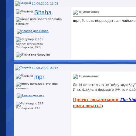
10.06.2009, 23:03
Shaha
mpr
, То есть переводить английские
активист
Адрес: Успехистан
Сообщений: 823
10.06.2009, 23:16
mpr
Да. И желательно не "абру-кадабру"
активист
И т.к. файлы в формате IFF, то и ра
__________________
Проект локализации
The Sim
пожаловать!
;)
Сообщений: 216