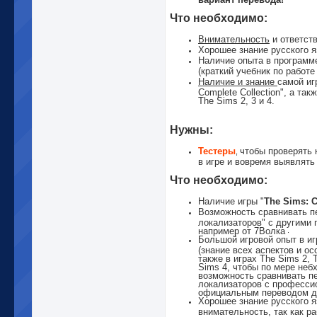
Что необходимо:
Внимательность
и ответств
Хорошее знание русского я
Наличие опыта в программе 
(краткий учебник по работ
Наличие и знание
самой иг
Complete Collection", а так
The Sims 2, 3 и 4.
Нужны:
Тестеры
чтобы проверять 
,
в игре и вовремя выявлять
Что необходимо:
Наличие игры "
The Sims: C
Возможность сравнивать п
локализаторов" с другими 
например от 7Волка
.
Большой игровой опыт в иг
(знание всех аспектов и ос
также в играх The Sims 2, 
Sims 4, чтобы по мере неб
возможность сравнивать п
локализаторов с професси
официальным переводом др
Хорошее знание русского я
внимательность, так как ра